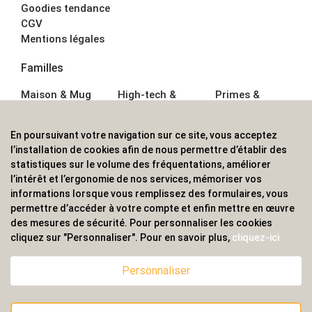
Goodies tendance
CGV
Mentions légales
Familles
Maison & Mug
High-tech &
Primes &
Auto &
Multimédia
Goodies
Outillage
Parapluies
Alimentation &
En poursuivant votre navigation sur ce site, vous acceptez
Écriture
Sport &
Boisson
l’installation de cookies afin de nous permettre d’établir des
Bagagerie sacs
Outdoor
Textile &
statistiques sur le volume des fréquentations, améliorer
Enfant
Casquette
l’intérêt et l’ergonomie de nos services, mémoriser vos
Accessoires de
informations lorsque vous remplissez des formulaires, vous
bureau
permettre d’accéder à votre compte et enfin mettre en œuvre
ALVS, fournisseur d'objets publicitaires, pour les
des mesures de sécurité. Pour personnaliser les cookies
cliquez sur "Personnaliser". Pour en savoir plus,
cliquez-ici
professionnels. Une implantation nationale, une
couverture internationale.
Personnaliser