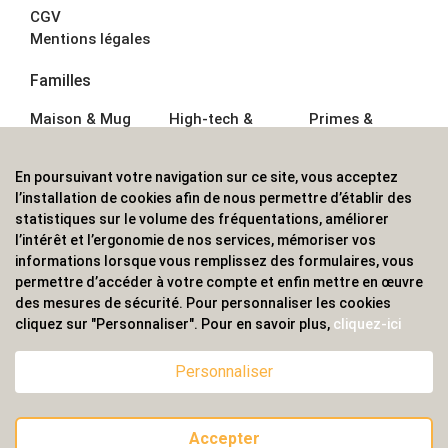
CGV
Mentions légales
Familles
Maison & Mug
High-tech &
Primes &
Auto &
Multimédia
Goodies
Outillage
Parapluies
Alimentation &
En poursuivant votre navigation sur ce site, vous acceptez
Écriture
Sport &
Boisson
l’installation de cookies afin de nous permettre d’établir des
Bagagerie sacs
Outdoor
Textile &
statistiques sur le volume des fréquentations, améliorer
Enfant
Casquette
l’intérêt et l’ergonomie de nos services, mémoriser vos
Accessoires de
informations lorsque vous remplissez des formulaires, vous
bureau
permettre d’accéder à votre compte et enfin mettre en œuvre
ALVS, fournisseur d'objets publicitaires, pour les
des mesures de sécurité. Pour personnaliser les cookies
cliquez sur "Personnaliser". Pour en savoir plus,
cliquez-ici
professionnels. Une implantation nationale, une
couverture internationale.
Personnaliser
Accepter
© 2020 ALVS