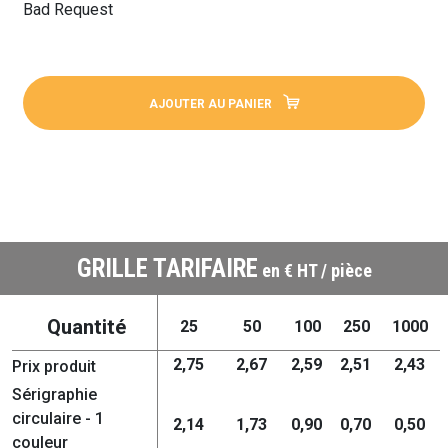
Bad Request
AJOUTER AU PANIER
GRILLE TARIFAIRE
en € HT / pièce
Quantité
25
50
100
250
1000
2,75
2,67
2,59
2,51
2,43
Prix produit
Sérigraphie
circulaire - 1
2,14
1,73
0,90
0,70
0,50
couleur