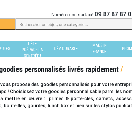
09 87 87 87 0
Numéro non surtaxé
L'ÉTÉ
MADE IN
AUTÉS
DÉV. DURABLE
PROM
PRÉPARE LA
FRANCE
RENTRÉE !
goodies personnalisés livrés rapidement
/
ous propose des goodies personnalisés pour votre entreprise
ps ! Choisissez votre goodies personnalisable parmi les no
e à mettre en œuvre :
primes & porte-clés
,
carnets, access
, bouteilles, gourdes, lunch box
et bien sûr les
stylos publici