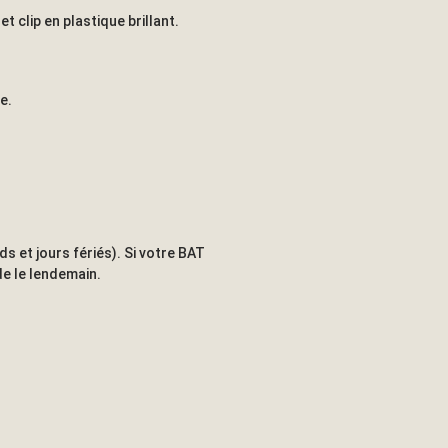
t clip en plastique brillant.
e.
 et jours fériés). Si votre BAT
e le lendemain.