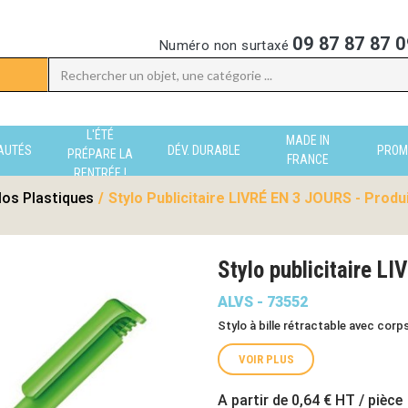
09 87 87 87 0
Numéro non surtaxé
L'ÉTÉ
MADE IN
AUTÉS
DÉV. DURABLE
PROM
PRÉPARE LA
FRANCE
RENTRÉE !
los Plastiques
/
Stylo Publicitaire LIVRÉ EN 3 JOURS - Produ
Stylo publicitaire 
ALVS - 73552
Stylo à bille rétractable avec corps
VOIR PLUS
A partir de
0,64 €
HT / pièce