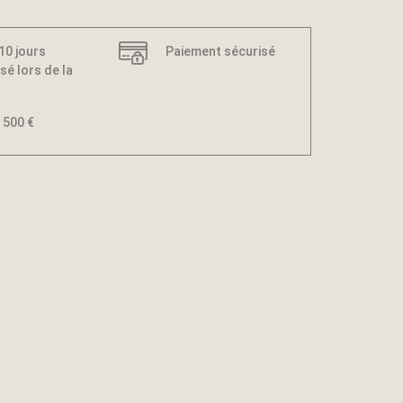
 10 jours
Paiement sécurisé
sé lors de la
 500 €