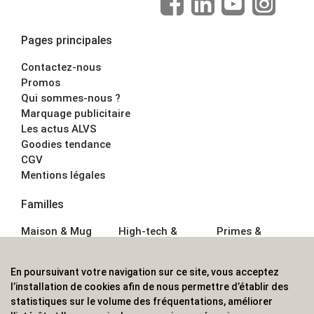
Pages principales
Contactez-nous
Promos
Qui sommes-nous ?
Marquage publicitaire
Les actus ALVS
Goodies tendance
CGV
Mentions légales
Familles
Maison & Mug
High-tech &
Primes &
Auto &
Multimédia
Goodies
Outillage
Parapluies
Alimentation &
En poursuivant votre navigation sur ce site, vous acceptez
Écriture
Sport &
Boisson
l’installation de cookies afin de nous permettre d’établir des
Bagagerie sacs
Outdoor
Textile &
statistiques sur le volume des fréquentations, améliorer
Enfant
Casquette