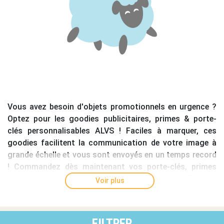
Vous avez besoin d'
objets promotionnels en urgence
?
Optez pour les
goodies publicitaires
, primes &
porte-
clés personnalisables
ALVS ! Faciles à marquer, ces
goodies facilitent la communication de votre image à
grande échelle et vous sont
envoyés en un temps record
! Commandez dès maintenant vos porte-clés,
primes
personnalisables
dans la quantité souhaitée ! En plus,
Voir plus
ces petits objets publicitaires plaisent au plus grand
nombre : impossible de vous tromper avec les goodies
promotionnels ALVS !
FILTRER