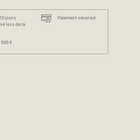
 10 jours
Paiement sécurisé
sé lors de la
 500 €