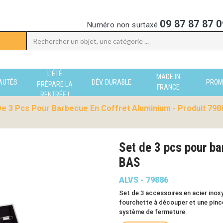
09 87 87 87 0
Numéro non surtaxé
L'ÉTÉ
MADE IN
AUTÉS
DÉV. DURABLE
PROM
PRÉPARE LA
FRANCE
RENTRÉE !
De 3 Pcs Pour Barbecue En Coffret Aluminium - Produit 798
Set de 3 pcs pour ba
BAS
ALVS - 79886
Set de 3 accessoires en acier ino
fourchette à découper et une pince
système de fermeture.