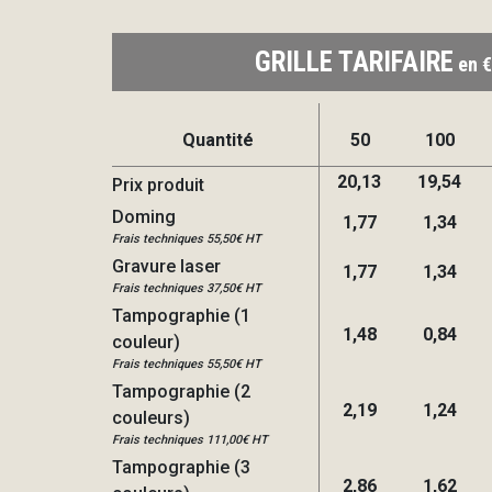
GRILLE TARIFAIRE
en €
Quantité
50
100
20,13
19,54
Prix produit
Doming
1,77
1,34
Frais techniques 55,50€ HT
Gravure laser
1,77
1,34
Frais techniques 37,50€ HT
Tampographie (1
1,48
0,84
couleur)
Frais techniques 55,50€ HT
Tampographie (2
2,19
1,24
couleurs)
Frais techniques 111,00€ HT
Tampographie (3
2,86
1,62