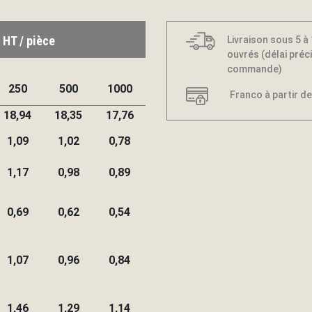
 HT / pièce
Livraison sous 5 à
ouvrés (délai préci
commande)
250
500
1000
Franco à partir de
18,94
18,35
17,76
1,09
1,02
0,78
1,17
0,98
0,89
0,69
0,62
0,54
1,07
0,96
0,84
1,46
1,29
1,14