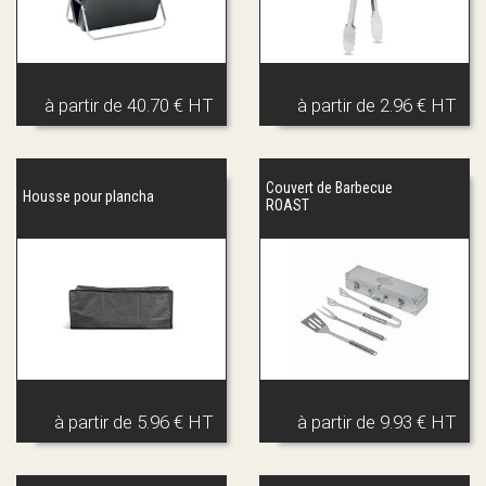
à partir de
40.70 € HT
à partir de
2.96 € HT
Couvert de Barbecue
Housse pour plancha
ROAST
à partir de
5.96 € HT
à partir de
9.93 € HT