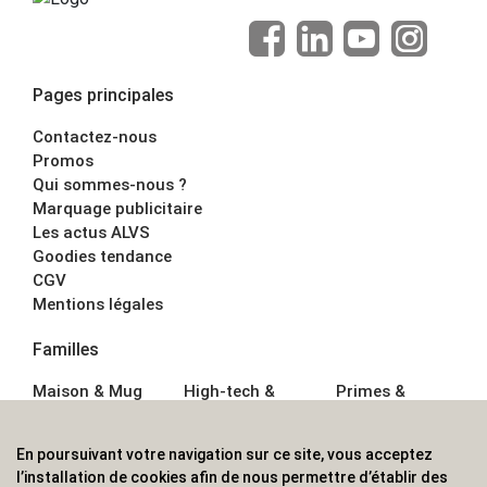
Pages principales
Contactez-nous
Promos
Qui sommes-nous ?
Marquage publicitaire
Les actus ALVS
Goodies tendance
CGV
Mentions légales
Familles
Maison & Mug
High-tech &
Primes &
Auto &
Multimédia
Goodies
Outillage
Parapluies
Alimentation &
En poursuivant votre navigation sur ce site, vous acceptez
Écriture
Sport &
Boisson
l’installation de cookies afin de nous permettre d’établir des
Bagagerie sacs
Outdoor
Textile &