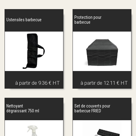
personnalisés
!
Protection pour
Ustensiles barbecue
barbecue
à partir de
9.36 € HT
à partir de
12.11 € HT
Nettoyant
Set de couverts pour
dégraissant 750 ml
barbecue FRIED