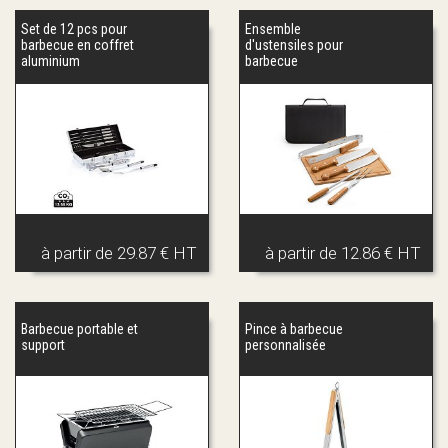
Set de 12 pcs pour
Ensemble
barbecue en coffret
d'ustensiles pour
aluminium
barbecue
à partir de
29.87 € HT
à partir de
12.86 € HT
Barbecue portable et
Pince à barbecue
support
personnalisée