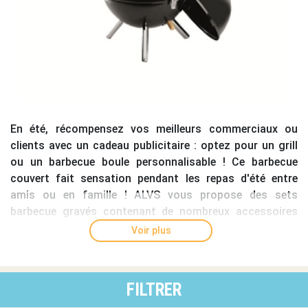
En été, récompensez vos meilleurs commerciaux ou
clients avec un
cadeau publicitaire
: optez pour un
grill
ou un
barbecue boule personnalisable
! Ce
barbecue
couvert
fait sensation pendant les repas d'été entre
amis ou en famille ! ALVS vous propose des
sets
barbecue gravés
contenant de nombreux accessoires
mais aussi des ustensiles seuls : briquets, maniques,
Voir plus
pinces à viande, fourchettes, tabliers, couverts... Passez
votre communication en mode convivialité grâce à nos
coffrets barbecue, nos mallettes barbecue, nos
FILTRER
barbecues portatifs ou nos
barbecues sur pied