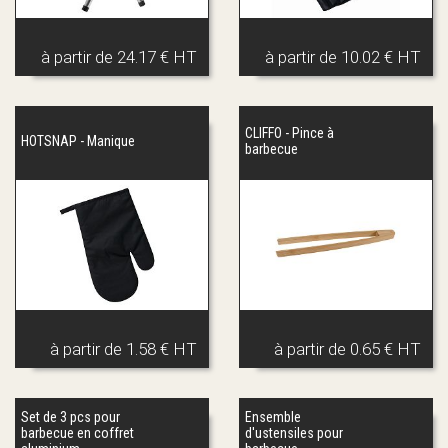
à partir de
24.17 € HT
à partir de
10.02 € HT
CLIFFO - Pince à
HOTSNAP - Manique
barbecue
à partir de
1.58 € HT
à partir de
0.65 € HT
Set de 3 pcs pour
Ensemble
barbecue en coffret
d'ustensiles pour