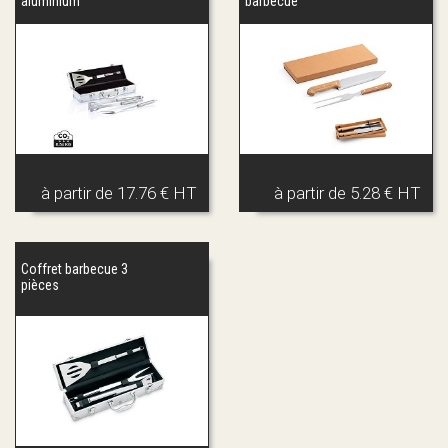
aluminium
barbecue
à partir de
17.76 € HT
à partir de
5.28 € HT
Coffret barbecue 3
pièces