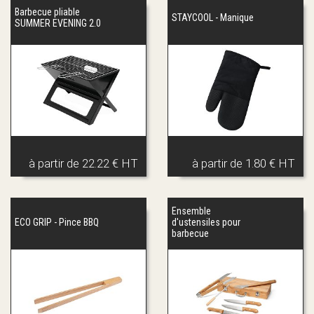
Barbecue pliable
STAYCOOL - Manique
SUMMER EVENING 2.0
à partir de
22.22 € HT
à partir de
1.80 € HT
Ensemble
ECO GRIP - Pince BBQ
d'ustensiles pour
barbecue