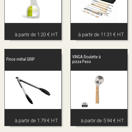
à partir de
1.20 € HT
à partir de
11.31 € HT
VINGA Roulette à
Pince métal GRIP
pizza Paso
à partir de
1.79 € HT
à partir de
5.94 € HT