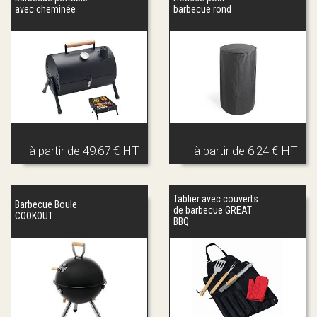
avec cheminée
barbecue rond
à partir de
49.67 € HT
à partir de
6.24 € HT
Tablier avec couverts
Barbecue Boule
de barbecue GREAT
COOKOUT
BBQ