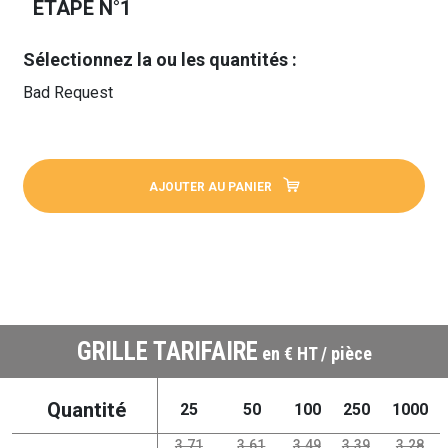
ÉTAPE N°1
Sélectionnez la ou les quantités :
Bad Request
AJOUTER AU PANIER
GRILLE TARIFAIRE
en € HT / pièce
Quantité
25
50
100
250
1000
3.71
3.61
3.49
3.39
3.28