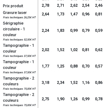
2,78
2,71
2,62
2,54
2,46
Prix produit
Gravure laser
2,64
1,73
1,47
0,96
0,81
Frais techniques 26,25€ HT
Sérigraphie
circulaire - 1
2,24
1,83
0,99
0,79
0,59
couleur
Frais techniques 52,50€ HT
Tampographie - 1
2,02
1,52
1,02
0,81
0,62
couleur
Frais techniques 37,50€ HT
Tampographie - 1
1,77
1,25
0,88
0,70
0,57
couleur
Frais techniques 37,50€ HT
Tampographie - 2
3,18
2,34
1,52
1,16
0,86
couleurs
Frais techniques 75,00€ HT
Tampographie - 2
2,75
1,90
1,26
0,99
0,78
couleurs
Frais techniques 75,00€ HT