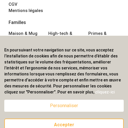
CGV
Mentions légales
Familles
Maison & Mug
High-tech &
Primes &
Auto &
Multimédia
Goodies
Outillage
Parapluies
Alimentation &
En poursuivant votre navigation sur ce site, vous acceptez
Écriture
Sport &
Boisson
l’installation de cookies afin de nous permettre d’établir des
Bagagerie sacs
Outdoor
Textile &
statistiques sur le volume des fréquentations, améliorer
Enfant
Casquette
l’intérêt et l’ergonomie de nos services, mémoriser vos
Accessoires de
informations lorsque vous remplissez des formulaires, vous
bureau
permettre d’accéder à votre compte et enfin mettre en œuvre
ALVS, fournisseur d'objets publicitaires, pour les
des mesures de sécurité. Pour personnaliser les cookies
cliquez sur "Personnaliser". Pour en savoir plus,
cliquez-ici
professionnels. Une implantation nationale, une
couverture internationale.
Personnaliser
Accepter
© 2020 ALVS