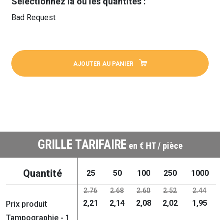
Sélectionnez la ou les quantités :
Bad Request
AJOUTER AU PANIER
GRILLE TARIFAIRE
en € HT / pièce
Quantité
25
50
100
250
1000
2.76
2.68
2.60
2.52
2.44
2,21
2,14
2,08
2,02
1,95
Prix produit
Tampographie - 1