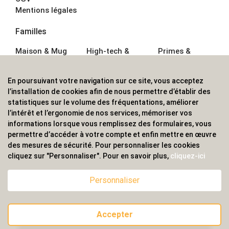
Mentions légales
Familles
Maison & Mug
High-tech &
Primes &
Auto &
Multimédia
Goodies
Outillage
Parapluies
Alimentation &
En poursuivant votre navigation sur ce site, vous acceptez
Écriture
Sport &
Boisson
l’installation de cookies afin de nous permettre d’établir des
Bagagerie sacs
Outdoor
Textile &
statistiques sur le volume des fréquentations, améliorer
Enfant
Casquette
l’intérêt et l’ergonomie de nos services, mémoriser vos
Accessoires de
informations lorsque vous remplissez des formulaires, vous
bureau
permettre d’accéder à votre compte et enfin mettre en œuvre
ALVS, fournisseur d'objets publicitaires, pour les
des mesures de sécurité. Pour personnaliser les cookies
cliquez sur "Personnaliser". Pour en savoir plus,
cliquez-ici
professionnels. Une implantation nationale, une
couverture internationale.
Personnaliser
Accepter
© 2020 ALVS