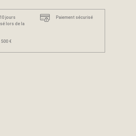
 10 jours
Paiement sécurisé
sé lors de la
 500 €