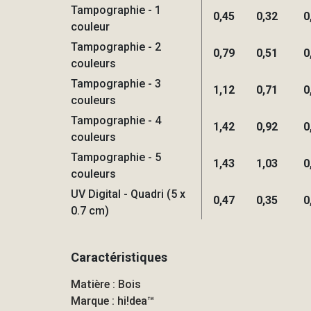
Tampographie - 1
0,45
0,32
0
couleur
Tampographie - 2
0,79
0,51
0
couleurs
Tampographie - 3
1,12
0,71
0
couleurs
Tampographie - 4
1,42
0,92
0
couleurs
Tampographie - 5
1,43
1,03
0
couleurs
UV Digital - Quadri (5 x
0,47
0,35
0
0.7 cm)
Caractéristiques
Matière : Bois
Marque : hi!dea™