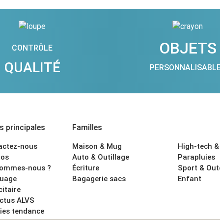
OBJETS
CONTRÔLE
QUALITÉ
PERSONNALISABL
 principales
Familles
actez-nous
Maison & Mug
High-tech &
os
Auto & Outillage
Parapluies
sommes-nous ?
Écriture
Sport & Ou
uage
Bagagerie sacs
Enfant
citaire
actus ALVS
ies tendance