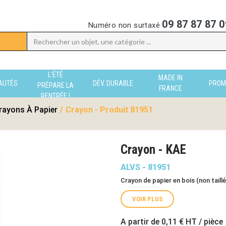
09 87 87 87 0
Numéro non surtaxé
L'ÉTÉ
MADE IN
AUTÉS
DÉV. DURABLE
PROM
PRÉPARE LA
FRANCE
RENTRÉE !
rayons À Papier
/
Crayon - Produit 81951
Crayon - KAE
ALVS - 81951
Crayon de papier en bois (non taill
VOIR PLUS
A partir de
0,11 €
HT / pièce