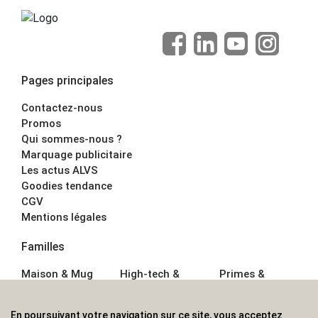
Pages principales
Contactez-nous
Promos
Qui sommes-nous ?
Marquage publicitaire
Les actus ALVS
Goodies tendance
CGV
Mentions légales
Familles
Maison & Mug
High-tech &
Primes &
Auto &
Multimédia
Goodies
Outillage
Parapluies
Alimentation &
En poursuivant votre navigation sur ce site, vous acceptez