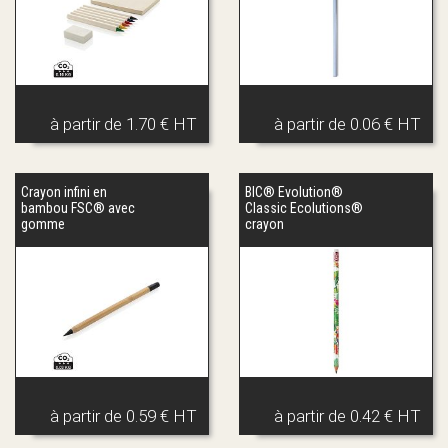
à partir de
1.70 € HT
à partir de
0.06 € HT
Crayon infini en
BIC® Evolution®
bambou FSC® avec
Classic Ecolutions®
gomme
crayon
à partir de
0.59 € HT
à partir de
0.42 € HT