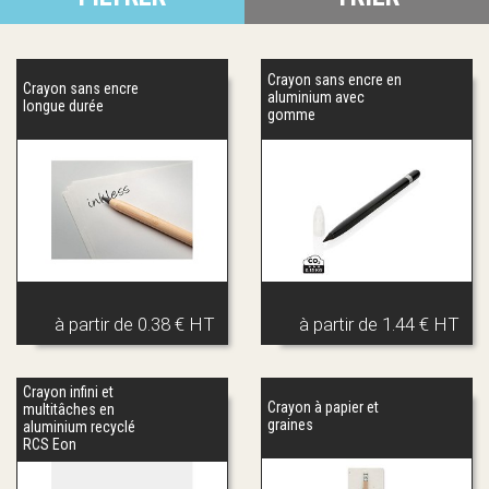
Crayon sans encre en
Crayon sans encre
aluminium avec
longue durée
gomme
à partir de
0.38 € HT
à partir de
1.44 € HT
Crayon infini et
Crayon à papier et
multitâches en
graines
aluminium recyclé
RCS Eon