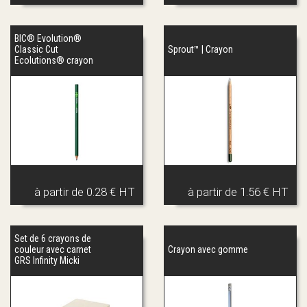
BIC® Evolution®
Classic Cut
Sprout™ | Crayon
Ecolutions® crayon
à partir de
0.28 € HT
à partir de
1.56 € HT
Set de 6 crayons de
couleur avec carnet
Crayon avec gomme
GRS Infinity Micki