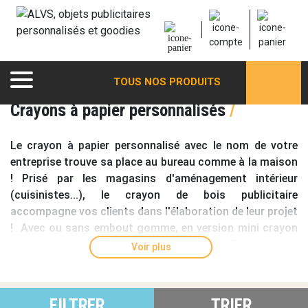
TOUS NOS PRODUITS
Crayons à papier personnalisés
/
Le
crayon à papier personnalisé
avec le nom de votre
entreprise trouve sa place au bureau comme à la maison
! Prisé par les magasins d'aménagement intérieur
(cuisinistes...), le
crayon de bois publicitaire
accompagne vos clients dans l'élaboration de leur projet
! Avec ou sans embout gomme, en version
mini crayon
de papier bois personnalisable
, en matière flexible ou en
Voir plus
crayon de chantier
, vous trouverez parmi tous nos
modèles de crayons de papier celui qui correspond à vos
besoins au meilleur prix !
FILTRER
TRIER