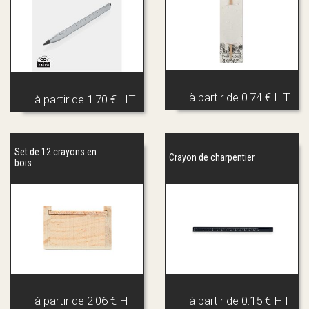
à partir de
0.74 € HT
à partir de
1.70 € HT
Set de 12 crayons en
Crayon de charpentier
bois
à partir de
2.06 € HT
à partir de
0.15 € HT