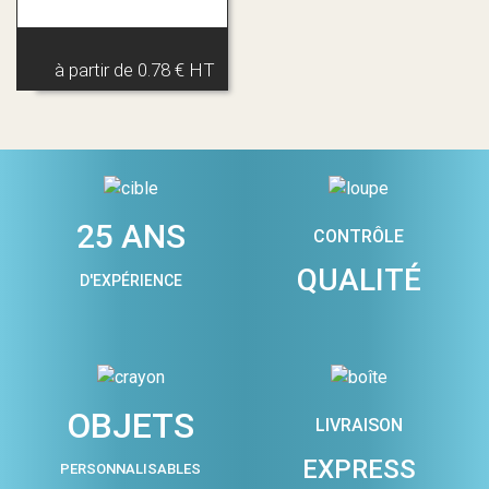
à partir de
0.78 € HT
25 ANS
CONTRÔLE
QUALITÉ
D'EXPÉRIENCE
OBJETS
LIVRAISON
EXPRESS
PERSONNALISABLES