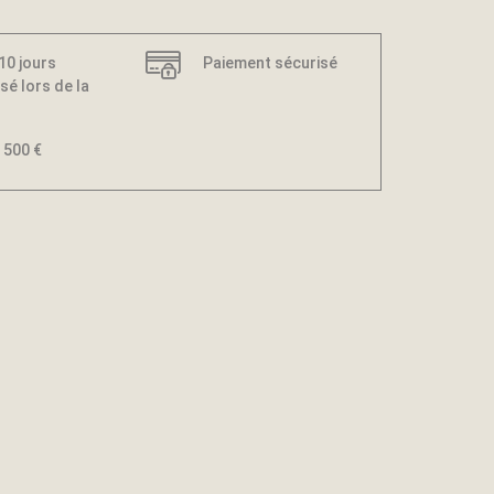
 10 jours
Paiement sécurisé
sé lors de la
 500 €