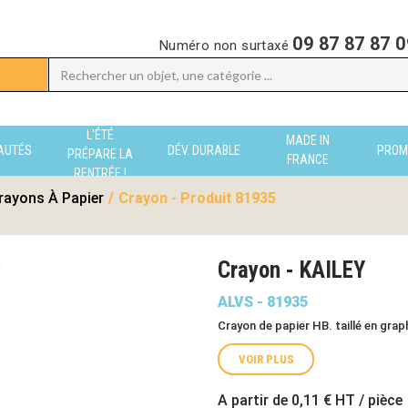
09 87 87 87 0
Numéro non surtaxé
L'ÉTÉ
MADE IN
AUTÉS
DÉV. DURABLE
PROM
PRÉPARE LA
FRANCE
RENTRÉE !
rayons À Papier
/
Crayon - Produit 81935
Crayon - KAILEY
ALVS - 81935
Crayon de papier HB. taillé en gr
VOIR PLUS
A partir de
0,11 €
HT / pièce