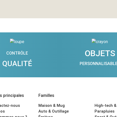
OBJETS
CONTRÔLE
QUALITÉ
PERSONNALISABL
 principales
Familles
actez-nous
Maison & Mug
High-tech &
os
Auto & Outillage
Parapluies