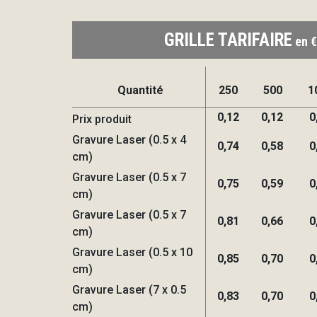
GRILLE TARIFAIRE
en €
Quantité
250
500
1
0,12
0,12
0
Prix produit
Gravure Laser (0.5 x 4
0,74
0,58
0
cm)
Gravure Laser (0.5 x 7
0,75
0,59
0
cm)
Gravure Laser (0.5 x 7
0,81
0,66
0
cm)
Gravure Laser (0.5 x 10
0,85
0,70
0
cm)
Gravure Laser (7 x 0.5
0,83
0,70
0
cm)