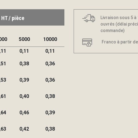
 HT / pièce
Livraison sous 5 à
ouvrés (délai préci
commande)
000
5000
10000
Franco à partir de
,11
0,11
0,11
,51
0,38
0,36
,53
0,39
0,36
,61
0,40
0,38
,64
0,46
0,39
,63
0,42
0,38