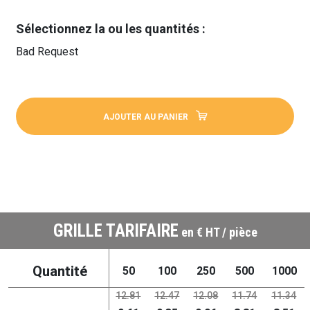
Sélectionnez la ou les quantités :
Bad Request
AJOUTER AU PANIER
GRILLE TARIFAIRE
en € HT / pièce
Quantité
50
100
250
500
1000
12.81
12.47
12.08
11.74
11.34