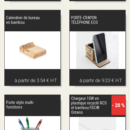
Calendrier de bureau
PORTE-CRAYON
en bambou
TÉLÉPHONE ECO
à partir de
3.54 € HT
à partir de
9.23 € HT
Chargeur 10W en
Porte stylo multi-
plastique recyclé RCS
- 20 %
fonctions
et bambou FSC®
Ontario