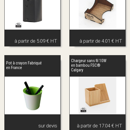
à partir de
5.09 € HT
à partir de
4.01 € HT
Chargeur sans fil 10W
Pot à crayon Fabriqué
en bambou FSC®
en France
Calgary
sur devis
à partir de
17.04 € HT