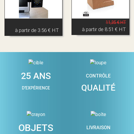
11,35 € HT
à partir de
8.51 € HT
à partir de
3.56 € HT
25 ANS
CONTRÔLE
QUALITÉ
D'EXPÉRIENCE
OBJETS
LIVRAISON