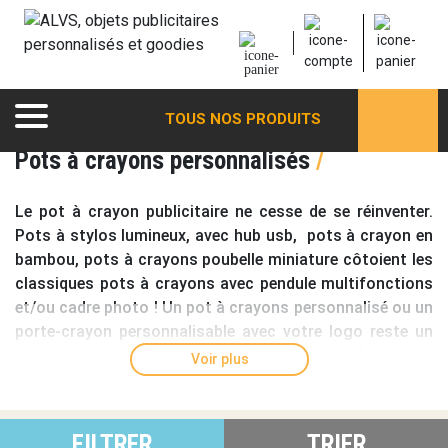
TOUS NOS PRODUITS
Pots à crayons personnalisés
/
Le
pot à crayon publicitaire
ne cesse de se réinventer.
Pots à stylos lumineux, avec hub usb, pots à crayon en
bambou, pots à crayons poubelle miniature côtoient les
classiques pots à crayons avec pendule multifonctions
et/ou cadre photo ! Un
pot à crayons personnalisé
ou un
porte-crayon personnalisable
avec votre logo reste un
valeur sûre pour la communication corporate dans votre
Voir plus
réseau d'agences (banques, assurances), partout là où
vos clients doivent remplir ou signer des documents !
FILTRER
TRIER