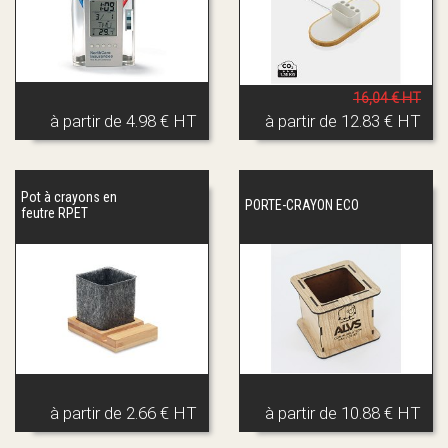
16,04 € HT
à partir de
4.98 € HT
à partir de
12.83 € HT
Pot à crayons en
PORTE-CRAYON ECO
feutre RPET
à partir de
2.66 € HT
à partir de
10.88 € HT