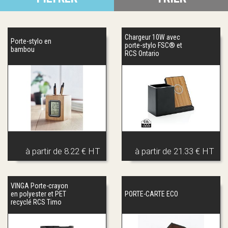
Chargeur 10W avec
Porte-stylo en
porte-stylo FSC® et
bambou
RCS Ontario
à partir de
8.22 € HT
à partir de
21.33 € HT
VINGA Porte-crayon
en polyester et PET
PORTE-CARTE ECO
recyclé RCS Timo