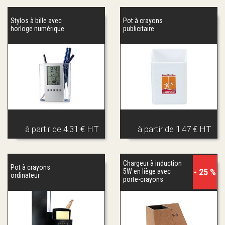
Stylos à bille avec
Pot à crayons
horloge numérique
publicitaire
à partir de
4.31 € HT
à partir de
1.47 € HT
Chargeur à induction
Pot à crayons
- 25 %
5W en liège avec
ordinateur
porte-crayons