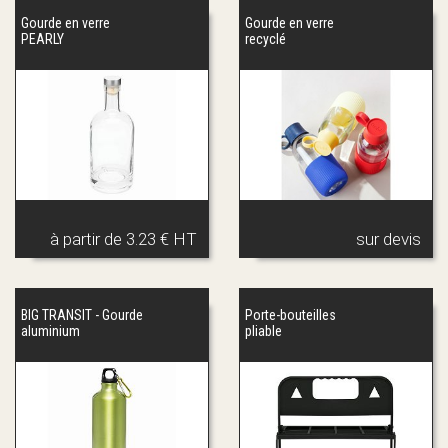
Gourde en verre
Gourde en verre
PEARLY
recyclé
à partir de
3.23 € HT
sur devis
BIG TRANSIT - Gourde
Porte-bouteilles
aluminium
pliable