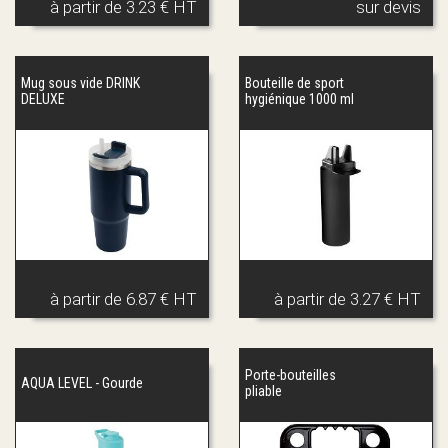
à partir de
3.23 € HT
sur devis
Mug sous vide DRINK
Bouteille de sport
DELUXE
hygiénique 1000 ml
à partir de
6.87 € HT
à partir de
3.27 € HT
Porte-bouteilles
AQUA LEVEL - Gourde
pliable