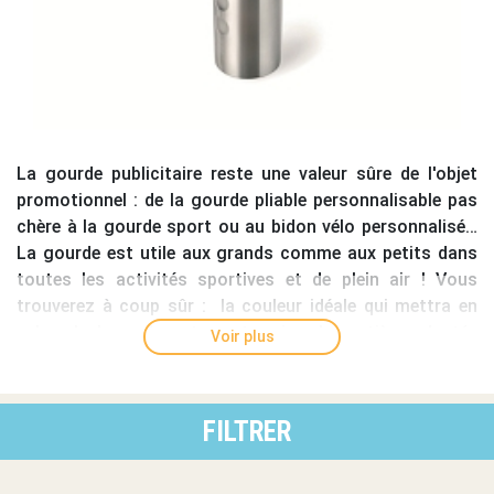
La
gourde publicitaire
reste une valeur sûre de l'objet
promotionnel : de la
gourde pliable personnalisable
pas
chère à la gourde sport ou au
bidon vélo personnalisé
…
La gourde est utile aux grands comme aux petits dans
toutes les activités sportives et de plein air ! Vous
trouverez à coup sûr : la couleur idéale qui mettra en
valeur le logo de votre entreprise, la matière adaptée
Voir plus
(souple, plastique ou
gourde aluminium
) et la finition
pratique (bouchon sport, mousqueton, bidon
isotherme...).
FILTRER