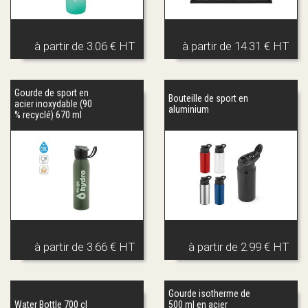
à partir de
3.06 € HT
à partir de
14.31 € HT
Gourde de sport en
Bouteille de sport en
acier inoxydable (90
aluminium
% recyclé) 670 ml
à partir de
3.66 € HT
à partir de
2.99 € HT
Gourde isotherme de
Water Bottle 700 cl
500 ml en acier