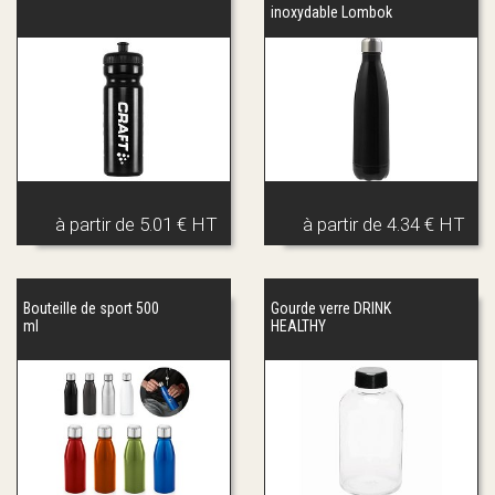
inoxydable Lombok
à partir de
5.01 € HT
à partir de
4.34 € HT
Bouteille de sport 500
Gourde verre DRINK
ml
HEALTHY