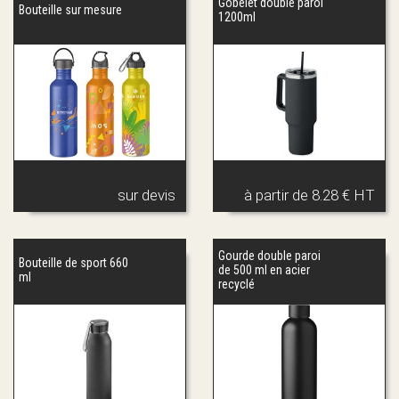
Gobelet double paroi
Bouteille sur mesure
1200ml
sur devis
à partir de
8.28 € HT
Gourde double paroi
Bouteille de sport 660
de 500 ml en acier
ml
recyclé