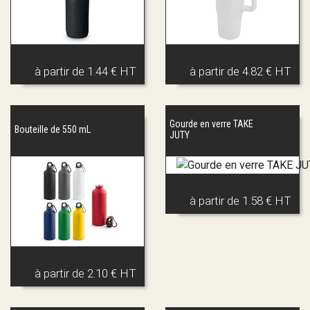
à partir de
1.44 € HT
à partir de
4.82 € HT
Gourde en verre TAKE
Bouteille de 550 mL
JUTY
à partir de
1.58 € HT
à partir de
2.10 € HT