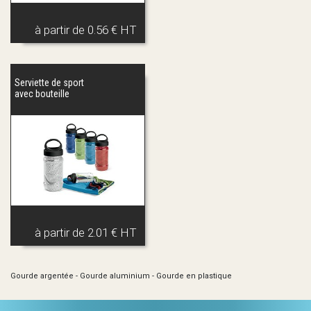
à partir de
0.56 € HT
Serviette de sport
avec bouteille
à partir de
2.01 € HT
Gourde argentée
-
Gourde aluminium
-
Gourde en plastique