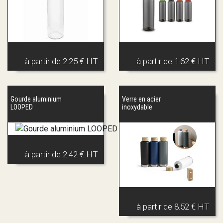
à partir de
2.25 € HT
à partir de
1.62 € HT
Gourde aluminium
Verre en acier
LOOPED
inoxydable
à partir de
2.42 € HT
à partir de
8.52 € HT