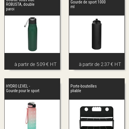
Gourde de sport 1000
ROBUSTA, double
ml
paroi
à partir de
5.09 € HT
à partir de
2.37 € HT
HYDRO LEVEL -
Porte-bouteilles
Gourde pour le sport
pliable