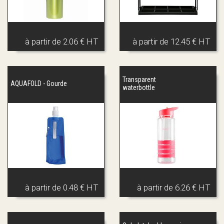
à partir de
2.06 € HT
à partir de
12.45 € HT
Transparent
AQUAFOLD - Gourde
waterbottle
à partir de
0.48 € HT
à partir de
6.26 € HT