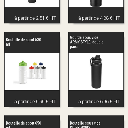
à partir de
2.51 € HT
à partir de
4.88 € HT
Gourde sous vide
Bouteille de sport 530
ARMY STYLE, double
ml
paroi
à partir de
0.90 € HT
à partir de
6.06 € HT
Bouteille de sport 650
Bouteille sous vide
ml
DRINK NOBLY