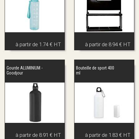
à partir de
1.74 € HT
à partir de
8.94 € HT
Gourde ALUMINIUM -
Bouteille de sport 400
Goodjour
ml
à partir de
8.91 € HT
à partir de
1.83 € HT