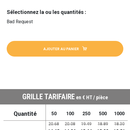
Sélectionnez la ou les quantités :
Bad Request
AJOUTER AU PANIER
GRILLE TARIFAIRE
en € HT / pièce
Quantité
50
100
250
500
1000
20.68
20.08
19.49
18.89
18.30