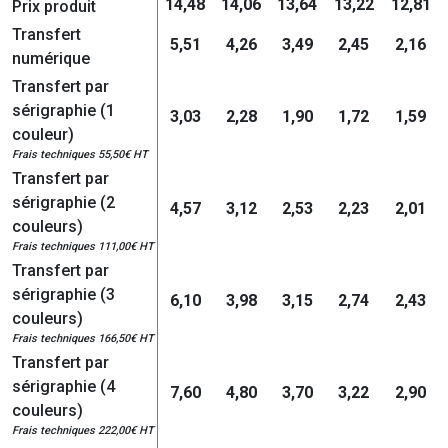
14,48
14,06
13,64
13,22
12,81
Prix produit
Transfert
5,51
4,26
3,49
2,45
2,16
numérique
Transfert par
sérigraphie (1
3,03
2,28
1,90
1,72
1,59
couleur)
Frais techniques 55,50€ HT
Transfert par
sérigraphie (2
4,57
3,12
2,53
2,23
2,01
couleurs)
Frais techniques 111,00€ HT
Transfert par
sérigraphie (3
6,10
3,98
3,15
2,74
2,43
couleurs)
Frais techniques 166,50€ HT
Transfert par
sérigraphie (4
7,60
4,80
3,70
3,22
2,90
couleurs)
Frais techniques 222,00€ HT