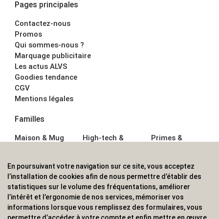
Pages principales
Contactez-nous
Promos
Qui sommes-nous ?
Marquage publicitaire
Les actus ALVS
Goodies tendance
CGV
Mentions légales
Familles
Maison & Mug
High-tech &
Primes &
Auto &
Multimédia
Goodies
Outillage
Parapluies
Alimentation &
En poursuivant votre navigation sur ce site, vous acceptez
Écriture
Sport &
Boisson
l’installation de cookies afin de nous permettre d’établir des
Bagagerie sacs
Outdoor
Textile &
statistiques sur le volume des fréquentations, améliorer
Enfant
Casquette
l’intérêt et l’ergonomie de nos services, mémoriser vos
Accessoires de
informations lorsque vous remplissez des formulaires, vous
bureau
permettre d’accéder à votre compte et enfin mettre en œuvre