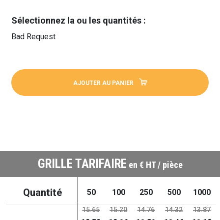
Sélectionnez la ou les quantités :
Bad Request
AJOUTER AU PANIER
GRILLE TARIFAIRE
en € HT / pièce
Quantité
50
100
250
500
1000
15.65
15.20
14.76
14.32
13.87