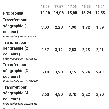
18.08
17.57
17.06
16.55
16.04
14,46
14,06
13,65
13,24
12,83
Prix produit
Transfert par
sérigraphie (1
3,03
2,28
1,90
1,72
1,59
couleur)
Frais techniques 55,50€ HT
Transfert par
sérigraphie (2
4,57
3,12
2,53
2,23
2,01
couleurs)
Frais techniques 111,00€ HT
Transfert par
sérigraphie (3
6,10
3,98
3,15
2,74
2,43
couleurs)
Frais techniques 166,50€ HT
Transfert par
sérigraphie (4
7,60
4,80
3,70
3,22
2,90
couleurs)
Frais techniques 222,00€ HT