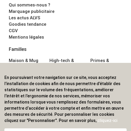
Qui sommes-nous ?
Marquage publicitaire
Les actus ALVS
Goodies tendance
CGV
Mentions légales
Familles
Maison & Mug
High-tech &
Primes &
Auto &
Multimédia
Goodies
Outillage
Parapluies
Alimentation &
En poursuivant votre navigation sur ce site, vous acceptez
Écriture
Sport &
Boisson
l’installation de cookies afin de nous permettre d’établir des
Bagagerie sacs
Outdoor
Textile &
statistiques sur le volume des fréquentations, améliorer
Enfant
Casquette
l’intérêt et l’ergonomie de nos services, mémoriser vos
Accessoires de
informations lorsque vous remplissez des formulaires, vous
bureau
permettre d’accéder à votre compte et enfin mettre en œuvre
ALVS, fournisseur d'objets publicitaires, pour les
des mesures de sécurité. Pour personnaliser les cookies
cliquez sur "Personnaliser". Pour en savoir plus,
cliquez-ici
professionnels. Une implantation nationale, une
couverture internationale.