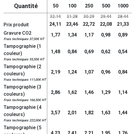
Quantité
50
100
250
500
1000
32.14
31.28
30.29
29.44
28.44
24,11
23,46
22,72
22,08
21,33
Prix produit
Gravure CO2
1,77
1,34
1,17
0,98
0,89
Frais techniques 37,50€ HT
Tampographie (1
1,48
0,84
0,69
0,62
0,54
couleur)
Frais techniques 55,50€ HT
Tampographie (2
2,19
1,24
1,07
0,96
0,84
couleurs)
Frais techniques 111,00€ HT
Tampographie (3
2,86
1,62
1,46
1,29
1,14
couleurs)
Frais techniques 166,50€ HT
Tampographie (4
3,57
2,01
1,82
1,63
1,44
couleurs)
Frais techniques 222,00€ HT
Tampographie (5
4,23
2,41
2,21
1,95
1,76