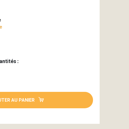
e
e
antités :
TER AU PANIER