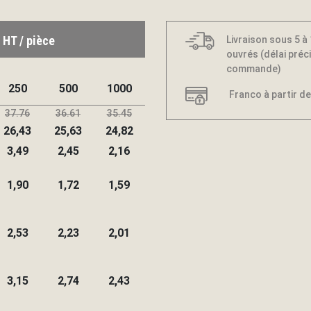
 HT / pièce
Livraison sous 5 à
ouvrés (délai préci
commande)
250
500
1000
Franco à partir de
37.76
36.61
35.45
26,43
25,63
24,82
3,49
2,45
2,16
1,90
1,72
1,59
2,53
2,23
2,01
3,15
2,74
2,43