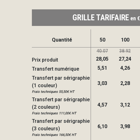
GRILLE TARIFAIRE
en €
Quantité
50
100
40.07
38.92
28,05
27,24
Prix produit
5,51
4,26
Transfert numérique
Transfert par sérigraphie
3,03
2,28
(1 couleur)
Frais techniques 55,50€ HT
Transfert par sérigraphie
4,57
3,12
(2 couleurs)
Frais techniques 111,00€ HT
Transfert par sérigraphie
6,10
3,98
(3 couleurs)
Frais techniques 166,50€ HT