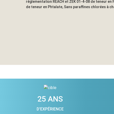
réglementation REACH et ZEK 01-4-08 de teneur en P
de teneur en Phtalate, Sans paraffines chlorées à c
25 ANS
D'EXPÉRIENCE