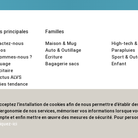
 principales
Familles
actez-nous
Maison & Mug
High-tech &
os
Auto & Outillage
Parapluies
sommes-nous ?
Écriture
Sport & Ou
uage
Bagagerie sacs
Enfant
citaire
actus ALVS
ies tendance
ons légales
cceptez l’installation de cookies afin de nous permettre d’établir des
 les professionnels. Une implantation nationale, une couverture in
 l’ergonomie de nos services, mémoriser vos informations lorsque v
mpte et enfin mettre en œuvre des mesures de sécurité. Pour person
iquez-ici
© 2020 ALVS