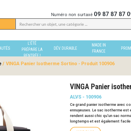
09 87 87 87 0
Numéro non surtaxé
L'ÉTÉ
MADE IN
AUTÉS
DÉV. DURABLE
PROM
PRÉPARE LA
FRANCE
RENTRÉE !
e
/
VINGA Panier Isotherme Sortino - Produit 100906
VINGA Panier isothe
ALVS - 100906
Ce grand panier isotherme avec couve
ennuyeuses. Le sac isotherme est 
rendent aussi chic qu'un sac norma
longtemps et est également facile 