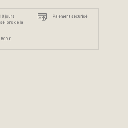
 10 jours
Paiement sécurisé
sé lors de la
 500 €