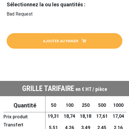
Sélectionnez la ou les quantités :
Bad Request
AJOUTER AU PANIER
GRILLE TARIFAIRE
en € HT / pièce
Quantité
50
100
250
500
1000
19,31
18,74
18,18
17,61
17,04
Prix produit
Transfert
5,51
4,26
3,49
2,45
2,16