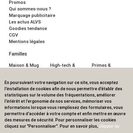
Promos
Qui sommes-nous ?
Marquage publicitaire
Les actus ALVS
Goodies tendance
CGV
Mentions légales
Familles
Maison & Mug
High-tech &
Primes &
Auto &
Multimédia
Goodies
Outillage
Parapluies
Alimentation &
En poursuivant votre navigation sur ce site, vous acceptez
Écriture
Sport &
Boisson
l’installation de cookies afin de nous permettre d’établir des
Bagagerie sacs
Outdoor
Textile &
statistiques sur le volume des fréquentations, améliorer
Enfant
Casquette
l’intérêt et l’ergonomie de nos services, mémoriser vos
Accessoires de
informations lorsque vous remplissez des formulaires, vous
bureau
permettre d’accéder à votre compte et enfin mettre en œuvre
ALVS, fournisseur d'objets publicitaires, pour les
des mesures de sécurité. Pour personnaliser les cookies
cliquez sur "Personnaliser". Pour en savoir plus,
cliquez-ici
professionnels. Une implantation nationale, une