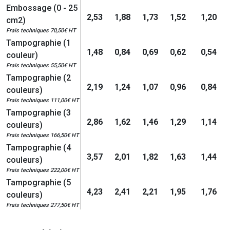
Embossage (0 - 25
2,53
1,88
1,73
1,52
1,20
cm2)
Frais techniques 70,50€ HT
Tampographie (1
1,48
0,84
0,69
0,62
0,54
couleur)
Frais techniques 55,50€ HT
Tampographie (2
2,19
1,24
1,07
0,96
0,84
couleurs)
Frais techniques 111,00€ HT
Tampographie (3
2,86
1,62
1,46
1,29
1,14
couleurs)
Frais techniques 166,50€ HT
Tampographie (4
3,57
2,01
1,82
1,63
1,44
couleurs)
Frais techniques 222,00€ HT
Tampographie (5
4,23
2,41
2,21
1,95
1,76
couleurs)
Frais techniques 277,50€ HT