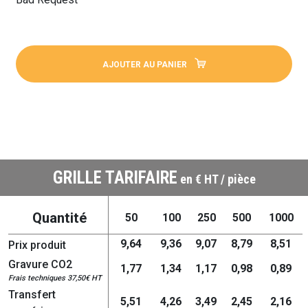
AJOUTER AU PANIER
GRILLE TARIFAIRE
en € HT / pièce
Quantité
50
100
250
500
1000
9,64
9,36
9,07
8,79
8,51
Prix produit
Gravure CO2
1,77
1,34
1,17
0,98
0,89
Frais techniques 37,50€ HT
Transfert
5,51
4,26
3,49
2,45
2,16