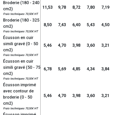
Broderie (180 - 240
11,53
9,78
8,72
7,80
7,19
cm2)
Frais techniques 70,50€ HT
Broderie (180 - 325
8,50
7,43
6,40
5,43
4,50
cm2)
Frais techniques 70,50€ HT
Écusson en cuir
simili gravé (0 - 50
5,46
4,70
3,98
3,60
3,21
cm2)
Frais techniques 70,50€ HT
Écusson en cuir
simili gravé (50 - 75
6,78
5,69
4,85
4,34
3,84
cm2)
Frais techniques 70,50€ HT
Écusson imprimé
avec contour de
5,46
4,70
3,98
3,60
3,21
broderie (0 - 50
cm2)
Frais techniques 70,50€ HT
Écusson imprimé