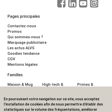
Pages principales
Contactez-nous
Promos
Qui sommes-nous ?
Marquage publicitaire
Les actus ALVS
Goodies tendance
CGV
Mentions légales
Familles
Maison & Mug
High-tech &
Primes &
Auto &
Multimédia
Goodies
Outillage
Parapluies
Alimentation &
En poursuivant votre navigation sur ce site, vous acceptez
Écriture
Sport &
Boisson
l’installation de cookies afin de nous permettre d’établir des
Bagagerie sacs
Outdoor
Textile &
statistiques sur le volume des fréquentations, améliorer
Enfant
Casquette