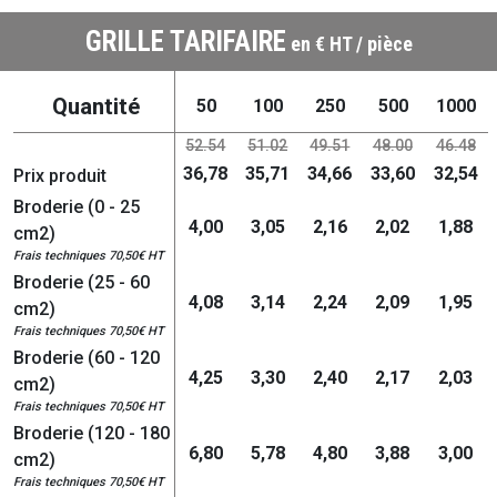
GRILLE TARIFAIRE
en € HT / pièce
Quantité
50
100
250
500
1000
52.54
51.02
49.51
48.00
46.48
36,78
35,71
34,66
33,60
32,54
Prix produit
Broderie (0 - 25
4,00
3,05
2,16
2,02
1,88
cm2)
Frais techniques 70,50€ HT
Broderie (25 - 60
4,08
3,14
2,24
2,09
1,95
cm2)
Frais techniques 70,50€ HT
Broderie (60 - 120
4,25
3,30
2,40
2,17
2,03
cm2)
Frais techniques 70,50€ HT
Broderie (120 - 180
6,80
5,78
4,80
3,88
3,00
cm2)
Frais techniques 70,50€ HT