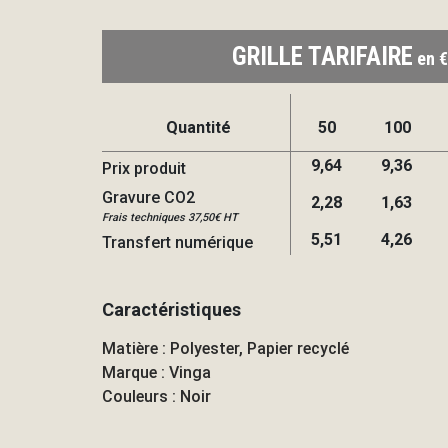
GRILLE TARIFAIRE
en €
Quantité
50
100
9,64
9,36
Prix produit
Gravure CO2
2,28
1,63
Frais techniques 37,50€ HT
5,51
4,26
Transfert numérique
Caractéristiques
Matière : Polyester, Papier recyclé
Marque : Vinga
Couleurs : Noir