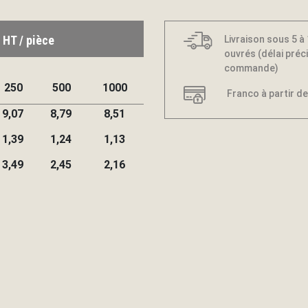
 HT / pièce
Livraison sous 5 à
ouvrés (délai préci
commande)
250
500
1000
Franco à partir de
9,07
8,79
8,51
1,39
1,24
1,13
3,49
2,45
2,16