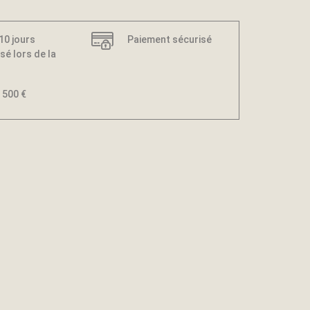
 10 jours
Paiement sécurisé
sé lors de la
 500 €