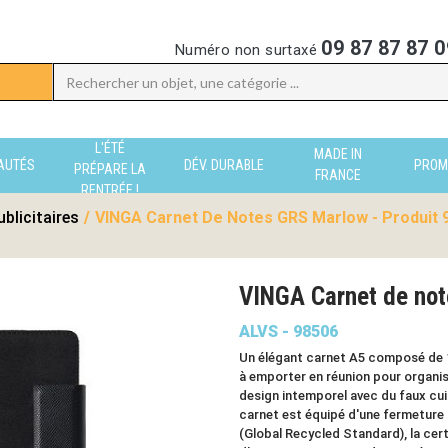
09 87 87 87 0
Numéro non surtaxé
L'ÉTÉ
MADE IN
AUTÉS
DÉV. DURABLE
PROM
PRÉPARE LA
FRANCE
RENTRÉE !
blicitaires
/
VINGA Carnet De Notes GRS Marlow - Produit 
VINGA Carnet de no
ALVS - 98506
Un élégant carnet A5 composé de 160
à emporter en réunion pour organi
design intemporel avec du faux cuir
carnet est équipé d'une fermeture 
(Global Recycled Standard), la cert