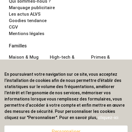
Qui sommes-nous ?
Marquage publicitaire
Les actus ALVS
Goodies tendance
CGV
Mentions légales
Familles
Maison & Mug
High-tech &
Primes &
Auto &
Multimédia
Goodies
Outillage
Parapluies
Alimentation &
En poursuivant votre navigation sur ce site, vous acceptez
Écriture
Sport &
Boisson
l’installation de cookies afin de nous permettre d’établir des
Bagagerie sacs
Outdoor
Textile &
statistiques sur le volume des fréquentations, améliorer
Enfant
Casquette
l’intérêt et l’ergonomie de nos services, mémoriser vos
Accessoires de
informations lorsque vous remplissez des formulaires, vous
bureau
permettre d’accéder à votre compte et enfin mettre en œuvre
ALVS, fournisseur d'objets publicitaires, pour les
des mesures de sécurité. Pour personnaliser les cookies
cliquez sur "Personnaliser". Pour en savoir plus,
cliquez-ici
professionnels. Une implantation nationale, une
couverture internationale.
Personnaliser