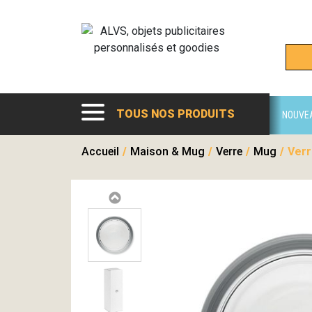
TOUS NOS PRODUITS
NOUVE
Accueil
/
Maison & Mug
/
Verre
/
Mug
/
Verr