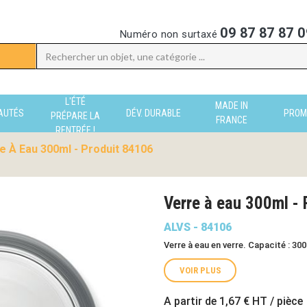
09 87 87 87 0
Numéro non surtaxé
L'ÉTÉ
MADE IN
AUTÉS
DÉV. DURABLE
PROM
PRÉPARE LA
FRANCE
RENTRÉE !
e À Eau 300ml - Produit 84106
Verre à eau 300ml -
ALVS - 84106
Verre à eau en verre. Capacité : 300
VOIR PLUS
A partir de
1,67 €
HT / pièce