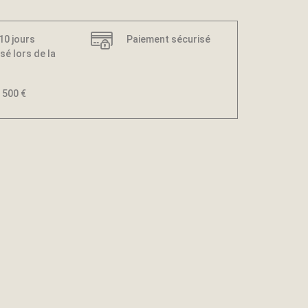
 10 jours
Paiement sécurisé
sé lors de la
 500 €