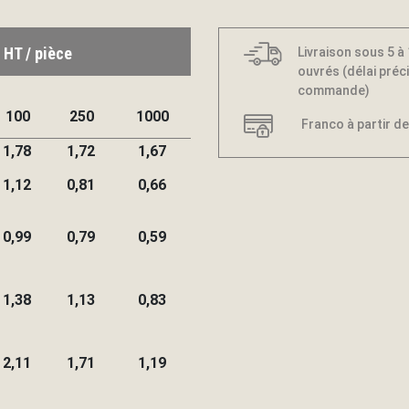
 HT / pièce
Livraison sous 5 à
ouvrés (délai préci
commande)
100
250
1000
Franco à partir de
1,78
1,72
1,67
1,12
0,81
0,66
0,99
0,79
0,59
1,38
1,13
0,83
2,11
1,71
1,19