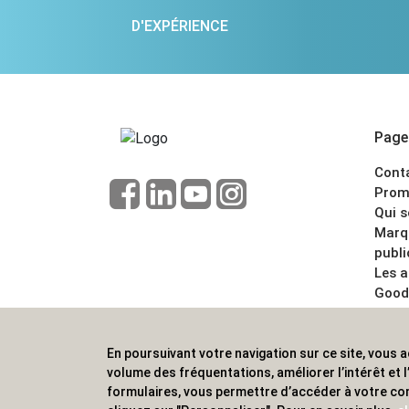
D'EXPÉRIENCE
Pages
Cont
Prom
Qui 
Marq
publi
Les 
Good
CGV
Menti
En poursuivant votre navigation sur ce site, vous a
ALVS, fournisseur d'objets publicitaires, pour
volume des fréquentations, améliorer l’intérêt et
formulaires, vous permettre d’accéder à votre co