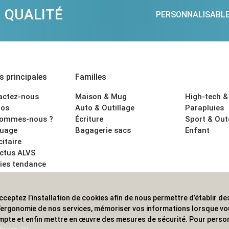
QUALITÉ
PERSONNALISABL
 principales
Familles
actez-nous
Maison & Mug
High-tech &
os
Auto & Outillage
Parapluies
sommes-nous ?
Écriture
Sport & Ou
uage
Bagagerie sacs
Enfant
citaire
actus ALVS
ies tendance
ons légales
cceptez l’installation de cookies afin de nous permettre d’établir des
 les professionnels. Une implantation nationale, une couverture in
 l’ergonomie de nos services, mémoriser vos informations lorsque v
mpte et enfin mettre en œuvre des mesures de sécurité. Pour person