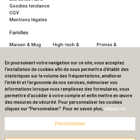
Goodies tendance
CGV
Mentions légales
Familles
Maison & Mug
High-tech &
Primes &
Auto &
Multimédia
Goodies
Outillage
Parapluies
Alimentation &
En poursuivant votre navigation sur ce site, vous acceptez
Écriture
Sport &
Boisson
l’installation de cookies afin de nous permettre d’établir des
Bagagerie sacs
Outdoor
Textile &
statistiques sur le volume des fréquentations, améliorer
Enfant
Casquette
l’intérêt et l’ergonomie de nos services, mémoriser vos
Accessoires de
informations lorsque vous remplissez des formulaires, vous
bureau
permettre d’accéder à votre compte et enfin mettre en œuvre
ALVS, fournisseur d'objets publicitaires, pour les
des mesures de sécurité. Pour personnaliser les cookies
cliquez sur "Personnaliser". Pour en savoir plus,
cliquez-ici
professionnels. Une implantation nationale, une
couverture internationale.
Personnaliser