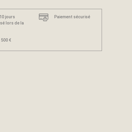
 10 jours
Paiement sécurisé
sé lors de la
 500 €