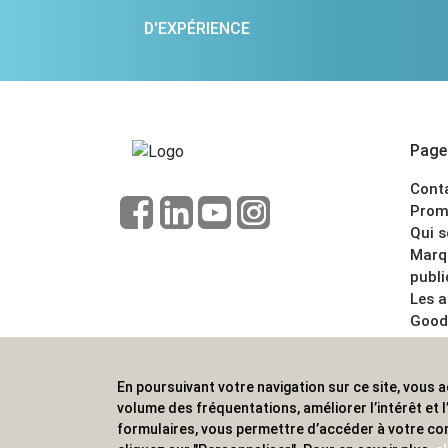
D'EXPÉRIENCE
Pages
Cont
Prom
Qui 
Marq
publi
Les 
Good
CGV
Menti
En poursuivant votre navigation sur ce site, vous a
ALVS, fournisseur d'objets publicitaires, pour
volume des fréquentations, améliorer l’intérêt et
formulaires, vous permettre d’accéder à votre co