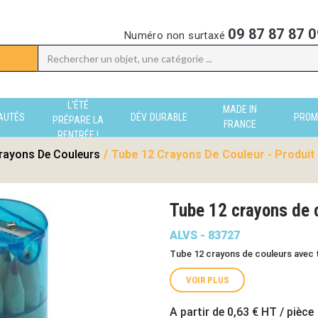
09 87 87 87 0
Numéro non surtaxé
L'ÉTÉ
MADE IN
AUTÉS
DÉV. DURABLE
PROM
PRÉPARE LA
FRANCE
RENTRÉE !
rayons De Couleurs
/
Tube 12 Crayons De Couleur - Produit
Tube 12 crayons de 
ALVS - 83727
Tube 12 crayons de couleurs avec t
VOIR PLUS
A partir de
0,63 €
HT / pièce