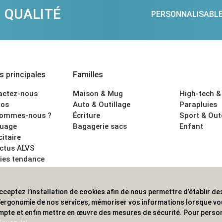
QUALITÉ
PERSONNALISABL
 principales
Familles
actez-nous
Maison & Mug
High-tech &
os
Auto & Outillage
Parapluies
sommes-nous ?
Écriture
Sport & Ou
uage
Bagagerie sacs
Enfant
citaire
actus ALVS
ies tendance
ons légales
cceptez l’installation de cookies afin de nous permettre d’établir des
 les professionnels. Une implantation nationale, une couverture in
 l’ergonomie de nos services, mémoriser vos informations lorsque v
mpte et enfin mettre en œuvre des mesures de sécurité. Pour person