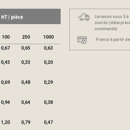
 HT / pièce
Livraison sous 5 à
ouvrés (délai préci
commande)
100
250
1000
Franco à partir de
0,67
0,65
0,63
0,43
0,33
0,20
0,69
0,48
0,29
0,94
0,64
0,38
1,20
0,79
0,47