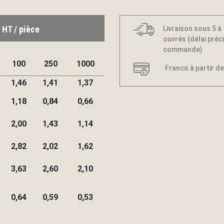
 HT / pièce
Livraison sous 5 à
ouvrés (délai préci
commande)
100
250
1000
Franco à partir de
1,46
1,41
1,37
1,18
0,84
0,66
2,00
1,43
1,14
2,82
2,02
1,62
3,63
2,60
2,10
0,64
0,59
0,53