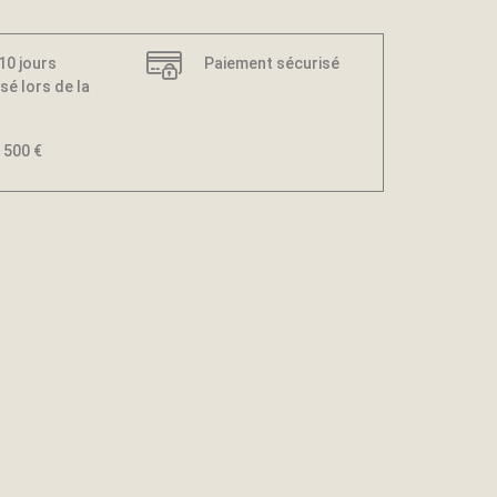
 10 jours
Paiement sécurisé
sé lors de la
 500 €