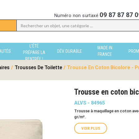
09 87 87 87 0
Numéro non surtaxé
L'ÉTÉ
MADE IN
AUTÉS
DÉV. DURABLE
PROM
PRÉPARE LA
FRANCE
RENTRÉE !
aires
/
Trousses De Toilette
/
Trousse En Coton Bicolore - P
Trousse en coton bi
ALVS - 84965
Trousse à maquillage en coton avec 
gr/m².
VOIR PLUS