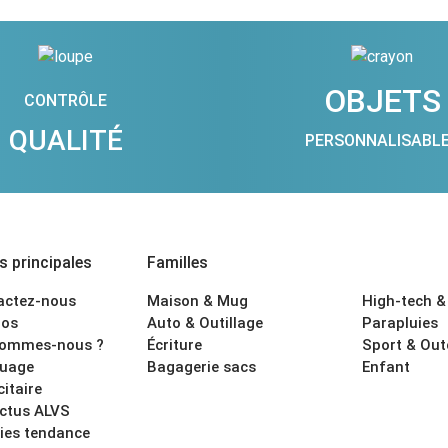
OBJETS
CONTRÔLE
QUALITÉ
PERSONNALISABL
 principales
Familles
actez-nous
Maison & Mug
High-tech &
os
Auto & Outillage
Parapluies
sommes-nous ?
Écriture
Sport & Ou
uage
Bagagerie sacs
Enfant
citaire
actus ALVS
ies tendance