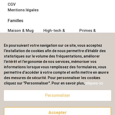
CGV
Mentions légales
Familles
Maison & Mug
High-tech &
Primes &
Auto &
Multimédia
Goodies
Outillage
Parapluies
Alimentation &
En poursuivant votre navigation sur ce site, vous acceptez
Écriture
Sport &
Boisson
l’installation de cookies afin de nous permettre d’établir des
Bagagerie sacs
Outdoor
Textile &
statistiques sur le volume des fréquentations, améliorer
Enfant
Casquette
l’intérêt et l’ergonomie de nos services, mémoriser vos
Accessoires de
informations lorsque vous remplissez des formulaires, vous
bureau
permettre d’accéder à votre compte et enfin mettre en œuvre
ALVS, fournisseur d'objets publicitaires, pour les
des mesures de sécurité. Pour personnaliser les cookies
cliquez sur "Personnaliser". Pour en savoir plus,
cliquez-ici
professionnels. Une implantation nationale, une
couverture internationale.
Personnaliser
Accepter
© 2020 ALVS