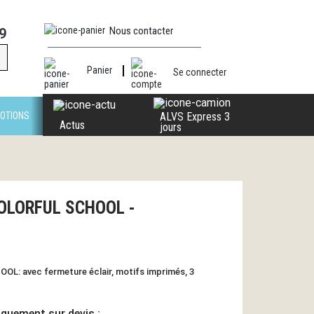
Nous contacter
9
Panier
Se connecter
OTIONS
ALVS Express 3
Actus
jours
COLORFUL SCHOOL -
L: avec fermeture éclair, motifs imprimés, 3
iquement sur devis :