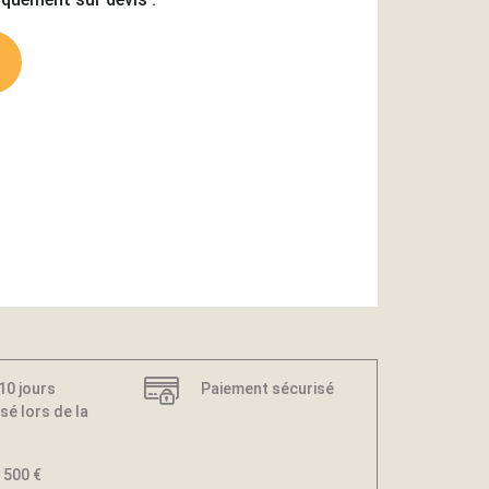
 10 jours
Paiement sécurisé
sé lors de la
 500 €