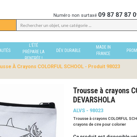
09 87 87 87 0
Numéro non surtaxé
L'ÉTÉ
MADE IN
AUTÉS
DÉV. DURABLE
PROM
PRÉPARE LA
FRANCE
RENTRÉE !
usse À Crayons COLORFUL SCHOOL - Produit 98023
Trousse à crayons 
DEVARSHOLA
ALVS - 98023
Trousse à crayons COLORFUL SCHOO
crayons de cire pour colorier
Ce produit est disponible un