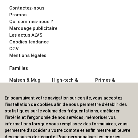
Contactez-nous
Promos
Qui sommes-nous ?
Marquage publicitaire
Les actus ALVS
Goodies tendance
CGV
Mentions légales
Familles
Maison & Mug
High-tech &
Primes &
Auto &
Multimédia
Goodies
Outillage
Parapluies
Alimentation &
En poursuivant votre navigation sur ce site, vous acceptez
Écriture
Sport &
Boisson
l’installation de cookies afin de nous permettre d’établir des
Bagagerie sacs
Outdoor
Textile &
statistiques sur le volume des fréquentations, améliorer
Enfant
Casquette
l’intérêt et l’ergonomie de nos services, mémoriser vos
Accessoires de
informations lorsque vous remplissez des formulaires, vous
bureau
permettre d’accéder à votre compte et enfin mettre en œuvre
ALVS, fournisseur d'objets publicitaires, pour les
des mesures de sécurité. Pour personnaliser les cookies