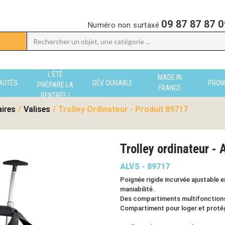
09 87 87 87 0
Numéro non surtaxé
L'ÉTÉ
MADE IN
AUTÉS
DÉV. DURABLE
PROM
PRÉPARE LA
FRANCE
RENTRÉE !
aires
/
Valises
/
Trolley Ordinateur - Produit 89717
Trolley ordinateur -
ALVS - 89717
Poignée rigide incurvée ajustable 
maniabilité.
Des compartiments multifonctions,
Compartiment pour loger et protége