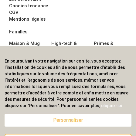
Goodies tendance
CGV
Mentions légales
Familles
Maison & Mug
High-tech &
Primes &
Auto &
Multimédia
Goodies
Outillage
Parapluies
Alimentation &
En poursuivant votre navigation sur ce site, vous acceptez
Écriture
Sport &
Boisson
l’installation de cookies afin de nous permettre d’établir des
Bagagerie sacs
Outdoor
Textile &
statistiques sur le volume des fréquentations, améliorer
Enfant
Casquette
l’intérêt et l’ergonomie de nos services, mémoriser vos
Accessoires de
informations lorsque vous remplissez des formulaires, vous
bureau
permettre d’accéder à votre compte et enfin mettre en œuvre
ALVS, fournisseur d'objets publicitaires, pour les
des mesures de sécurité. Pour personnaliser les cookies
cliquez sur "Personnaliser". Pour en savoir plus,
cliquez-ici
professionnels. Une implantation nationale, une
couverture internationale.
Personnaliser