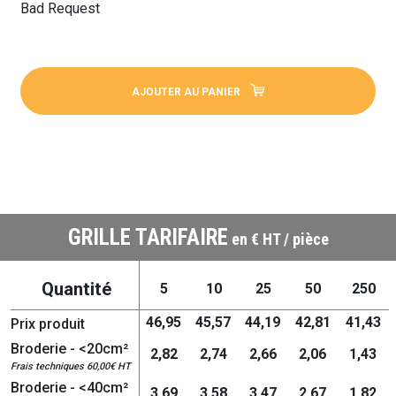
Bad Request
AJOUTER AU PANIER
GRILLE TARIFAIRE
en € HT / pièce
Quantité
5
10
25
50
250
46,95
45,57
44,19
42,81
41,43
Prix produit
Broderie - <20cm²
2,82
2,74
2,66
2,06
1,43
Frais techniques 60,00€ HT
Broderie - <40cm²
3,69
3,58
3,47
2,67
1,82