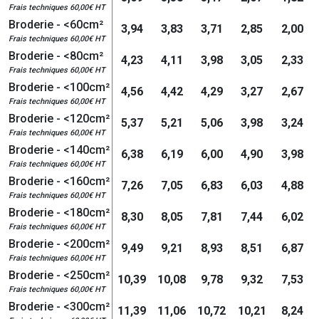
Frais techniques 60,00€ HT
Broderie - <60cm²
3,94
3,83
3,71
2,85
2,00
Frais techniques 60,00€ HT
Broderie - <80cm²
4,23
4,11
3,98
3,05
2,33
Frais techniques 60,00€ HT
Broderie - <100cm²
4,56
4,42
4,29
3,27
2,67
Frais techniques 60,00€ HT
Broderie - <120cm²
5,37
5,21
5,06
3,98
3,24
Frais techniques 60,00€ HT
Broderie - <140cm²
6,38
6,19
6,00
4,90
3,98
Frais techniques 60,00€ HT
Broderie - <160cm²
7,26
7,05
6,83
6,03
4,88
Frais techniques 60,00€ HT
Broderie - <180cm²
8,30
8,05
7,81
7,44
6,02
Frais techniques 60,00€ HT
Broderie - <200cm²
9,49
9,21
8,93
8,51
6,87
Frais techniques 60,00€ HT
Broderie - <250cm²
10,39
10,08
9,78
9,32
7,53
Frais techniques 60,00€ HT
Broderie - <300cm²
11,39
11,06
10,72
10,21
8,24