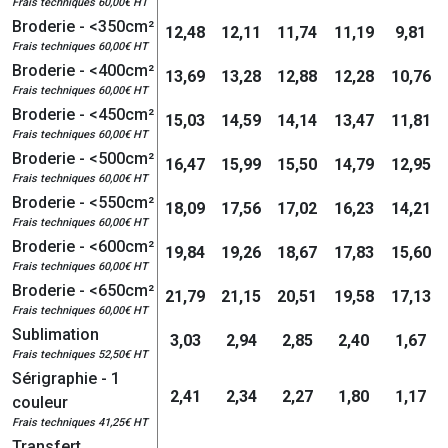
Frais techniques 60,00€ HT
Broderie - <350cm²
12,48
12,11
11,74
11,19
9,81
Frais techniques 60,00€ HT
Broderie - <400cm²
13,69
13,28
12,88
12,28
10,76
Frais techniques 60,00€ HT
Broderie - <450cm²
15,03
14,59
14,14
13,47
11,81
Frais techniques 60,00€ HT
Broderie - <500cm²
16,47
15,99
15,50
14,79
12,95
Frais techniques 60,00€ HT
Broderie - <550cm²
18,09
17,56
17,02
16,23
14,21
Frais techniques 60,00€ HT
Broderie - <600cm²
19,84
19,26
18,67
17,83
15,60
Frais techniques 60,00€ HT
Broderie - <650cm²
21,79
21,15
20,51
19,58
17,13
Frais techniques 60,00€ HT
Sublimation
3,03
2,94
2,85
2,40
1,67
Frais techniques 52,50€ HT
Sérigraphie - 1
2,41
2,34
2,27
1,80
1,17
couleur
Frais techniques 41,25€ HT
Transfert