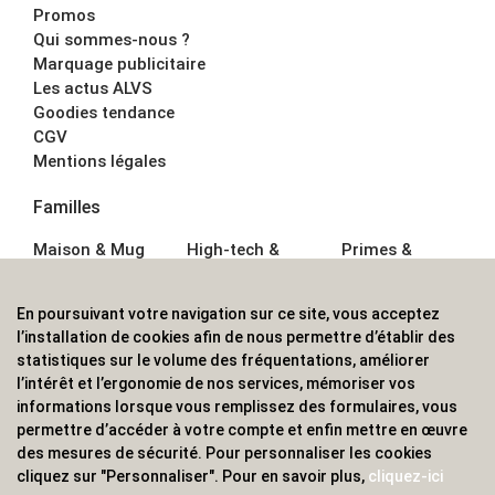
Promos
Qui sommes-nous ?
Marquage publicitaire
Les actus ALVS
Goodies tendance
CGV
Mentions légales
Familles
Maison & Mug
High-tech &
Primes &
Auto &
Multimédia
Goodies
Outillage
Parapluies
Alimentation &
En poursuivant votre navigation sur ce site, vous acceptez
Écriture
Sport &
Boisson
l’installation de cookies afin de nous permettre d’établir des
Bagagerie sacs
Outdoor
Textile &
statistiques sur le volume des fréquentations, améliorer
Enfant
Casquette
l’intérêt et l’ergonomie de nos services, mémoriser vos
Accessoires de
informations lorsque vous remplissez des formulaires, vous
bureau
permettre d’accéder à votre compte et enfin mettre en œuvre
ALVS, fournisseur d'objets publicitaires, pour les
des mesures de sécurité. Pour personnaliser les cookies
cliquez sur "Personnaliser". Pour en savoir plus,
cliquez-ici
professionnels. Une implantation nationale, une