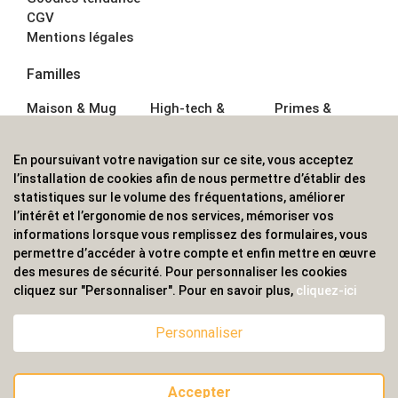
CGV
Mentions légales
Familles
Maison & Mug
High-tech &
Primes &
Auto &
Multimédia
Goodies
Outillage
Parapluies
Alimentation &
En poursuivant votre navigation sur ce site, vous acceptez
Écriture
Sport &
Boisson
l’installation de cookies afin de nous permettre d’établir des
Bagagerie sacs
Outdoor
Textile &
statistiques sur le volume des fréquentations, améliorer
Enfant
Casquette
l’intérêt et l’ergonomie de nos services, mémoriser vos
Accessoires de
informations lorsque vous remplissez des formulaires, vous
bureau
permettre d’accéder à votre compte et enfin mettre en œuvre
ALVS, fournisseur d'objets publicitaires, pour les
des mesures de sécurité. Pour personnaliser les cookies
cliquez sur "Personnaliser". Pour en savoir plus,
cliquez-ici
professionnels. Une implantation nationale, une
couverture internationale.
Personnaliser
Accepter
© 2020 ALVS