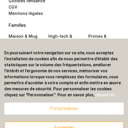
Goodies tendance
CGV
Mentions légales
Familles
Maison & Mug
High-tech &
Primes &
Auto &
Multimédia
Goodies
Outillage
Parapluies
Alimentation &
En poursuivant votre navigation sur ce site, vous acceptez
Écriture
Sport &
Boisson
l’installation de cookies afin de nous permettre d’établir des
Bagagerie sacs
Outdoor
Textile &
statistiques sur le volume des fréquentations, améliorer
Enfant
Casquette
l’intérêt et l’ergonomie de nos services, mémoriser vos
Accessoires de
informations lorsque vous remplissez des formulaires, vous
bureau
permettre d’accéder à votre compte et enfin mettre en œuvre
ALVS, fournisseur d'objets publicitaires, pour les
des mesures de sécurité. Pour personnaliser les cookies
cliquez sur "Personnaliser". Pour en savoir plus,
cliquez-ici
professionnels. Une implantation nationale, une
couverture internationale.
Personnaliser
Accepter