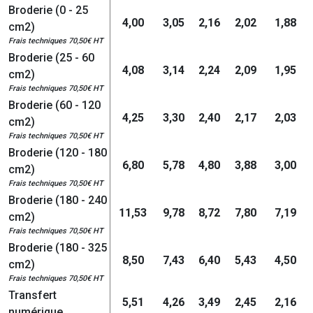
Broderie (0 - 25
4,00
3,05
2,16
2,02
1,88
cm2)
Frais techniques 70,50€ HT
Broderie (25 - 60
4,08
3,14
2,24
2,09
1,95
cm2)
Frais techniques 70,50€ HT
Broderie (60 - 120
4,25
3,30
2,40
2,17
2,03
cm2)
Frais techniques 70,50€ HT
Broderie (120 - 180
6,80
5,78
4,80
3,88
3,00
cm2)
Frais techniques 70,50€ HT
Broderie (180 - 240
11,53
9,78
8,72
7,80
7,19
cm2)
Frais techniques 70,50€ HT
Broderie (180 - 325
8,50
7,43
6,40
5,43
4,50
cm2)
Frais techniques 70,50€ HT
Transfert
5,51
4,26
3,49
2,45
2,16
numérique