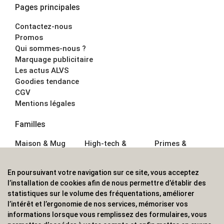
Pages principales
Contactez-nous
Promos
Qui sommes-nous ?
Marquage publicitaire
Les actus ALVS
Goodies tendance
CGV
Mentions légales
Familles
Maison & Mug
High-tech &
Primes &
Auto &
Multimédia
Goodies
Outillage
Parapluies
Alimentation &
En poursuivant votre navigation sur ce site, vous acceptez
Écriture
Sport &
Boisson
l’installation de cookies afin de nous permettre d’établir des
Bagagerie sacs
Outdoor
Textile &
statistiques sur le volume des fréquentations, améliorer
Enfant
Casquette
l’intérêt et l’ergonomie de nos services, mémoriser vos
Accessoires de
informations lorsque vous remplissez des formulaires, vous
bureau