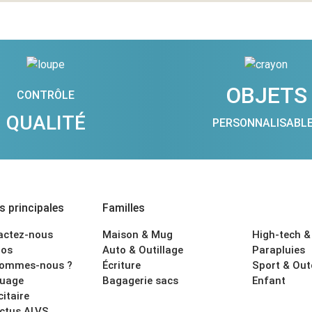
OBJETS
CONTRÔLE
QUALITÉ
PERSONNALISABL
 principales
Familles
actez-nous
Maison & Mug
High-tech &
os
Auto & Outillage
Parapluies
sommes-nous ?
Écriture
Sport & Ou
uage
Bagagerie sacs
Enfant
citaire
actus ALVS