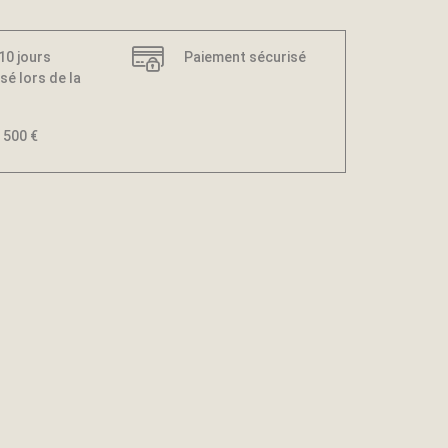
 10 jours
Paiement sécurisé
sé lors de la
 500 €