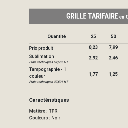
GRILLE TARIFAIRE
en €
Quantité
25
50
8,23
7,99
Prix produit
Sublimation
2,92
2,46
Frais techniques 52,50€ HT
Tampographie - 1
1,77
1,25
couleur
Frais techniques 37,50€ HT
Caractéristiques
Matière : TPR
Couleurs : Noir