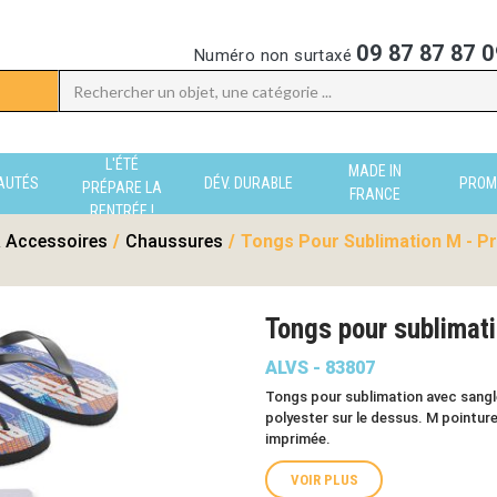
09 87 87 87 0
Numéro non surtaxé
L'ÉTÉ
MADE IN
AUTÉS
DÉV. DURABLE
PROM
PRÉPARE LA
FRANCE
RENTRÉE !
 Accessoires
/
Chaussures
/
Tongs Pour Sublimation M - Pr
Tongs pour sublimat
ALVS - 83807
Tongs pour sublimation avec sangl
polyester sur le dessus. M pointur
imprimée.
VOIR PLUS