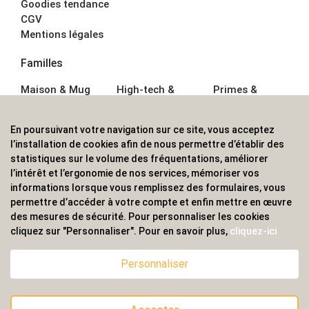
Goodies tendance
CGV
Mentions légales
Familles
Maison & Mug
High-tech &
Primes &
Auto &
Multimédia
Goodies
Outillage
Parapluies
Alimentation &
En poursuivant votre navigation sur ce site, vous acceptez
Écriture
Sport &
Boisson
l’installation de cookies afin de nous permettre d’établir des
Bagagerie sacs
Outdoor
Textile &
statistiques sur le volume des fréquentations, améliorer
Enfant
Casquette
l’intérêt et l’ergonomie de nos services, mémoriser vos
Accessoires de
informations lorsque vous remplissez des formulaires, vous
bureau
permettre d’accéder à votre compte et enfin mettre en œuvre
ALVS, fournisseur d'objets publicitaires, pour les
des mesures de sécurité. Pour personnaliser les cookies
cliquez sur "Personnaliser". Pour en savoir plus,
cliquez-ici
professionnels. Une implantation nationale, une
couverture internationale.
Personnaliser