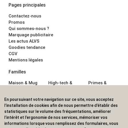
Pages principales
Contactez-nous
Promos
Qui sommes-nous ?
Marquage publicitaire
Les actus ALVS
Goodies tendance
CGV
Mentions légales
Familles
Maison & Mug
High-tech &
Primes &
Auto &
Multimédia
Goodies
Outillage
Parapluies
Alimentation &
En poursuivant votre navigation sur ce site, vous acceptez
Écriture
Sport &
Boisson
l’installation de cookies afin de nous permettre d’établir des
Bagagerie sacs
Outdoor
Textile &
statistiques sur le volume des fréquentations, améliorer
Enfant
Casquette
l’intérêt et l’ergonomie de nos services, mémoriser vos
Accessoires de
informations lorsque vous remplissez des formulaires, vous
bureau