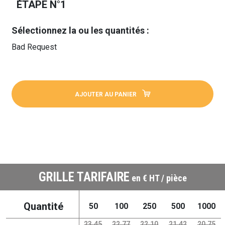
ÉTAPE N°1
Sélectionnez la ou les quantités :
Bad Request
AJOUTER AU PANIER
GRILLE TARIFAIRE
en € HT / pièce
Quantité
50
100
250
500
1000
23.45
22.77
22.10
21.42
20.75