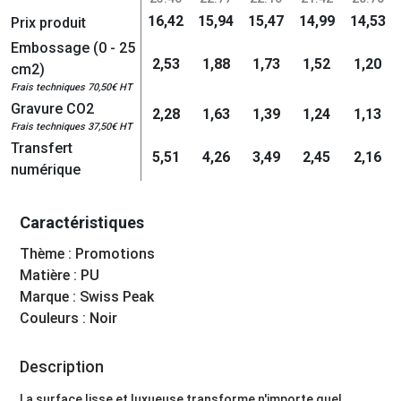
16,42
15,94
15,47
14,99
14,53
Prix produit
Embossage (0 - 25
2,53
1,88
1,73
1,52
1,20
cm2)
Frais techniques 70,50€ HT
Gravure CO2
2,28
1,63
1,39
1,24
1,13
Frais techniques 37,50€ HT
Transfert
5,51
4,26
3,49
2,45
2,16
numérique
Caractéristiques
Thème : Promotions
Matière : PU
Marque : Swiss Peak
Couleurs : Noir
Description
La surface lisse et luxueuse transforme n'importe quel