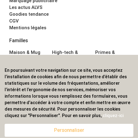
Marquage publicitaire
Les actus ALVS
Goodies tendance
CGV
Mentions légales
Familles
Maison & Mug
High-tech &
Primes &
Auto &
Multimédia
Goodies
Outillage
Parapluies
Alimentation &
En poursuivant votre navigation sur ce site, vous acceptez
Écriture
Sport &
Boisson
l’installation de cookies afin de nous permettre d’établir des
Bagagerie sacs
Outdoor
Textile &
statistiques sur le volume des fréquentations, améliorer
Enfant
Casquette
l’intérêt et l’ergonomie de nos services, mémoriser vos
Accessoires de
informations lorsque vous remplissez des formulaires, vous
bureau
permettre d’accéder à votre compte et enfin mettre en œuvre
ALVS, fournisseur d'objets publicitaires, pour les
des mesures de sécurité. Pour personnaliser les cookies
cliquez sur "Personnaliser". Pour en savoir plus,
cliquez-ici
professionnels. Une implantation nationale, une
couverture internationale.
Personnaliser