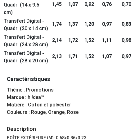
1,45
1,07
0,92
0,76
0,70
Quadri (14 x 9.5
cm)
Transfert Digital -
1,74
1,37
1,20
0,97
0,83
Quadri (20 x 14 cm)
Transfert Digital -
2,14
1,72
1,52
1,11
0,98
Quadri (24 x 28 cm)
Transfert Digital -
2,13
1,71
1,52
1,07
0,97
Quadri (28 x 20 cm)
Caractéristiques
Thème : Promotions
Marque : hi!dea™
Matière : Coton et polyester
Couleurs : Rouge, Orange, Rose
Description
BOÎTE EXTÉRIEURE (M): 0.68x0.36x0.23