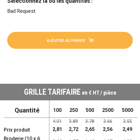
Sélectionnez la ou les quantités :
Bad Request
AJOUTER AU PANIER
GRILLE TARIFAIRE
en € HT / pièce
Quantité
100
250
500
2500
5000
4.01
3.89
3.78
3.66
3.55
2,81
2,72
2,65
2,56
2,49
Prix produit
Broderie (10 x 6