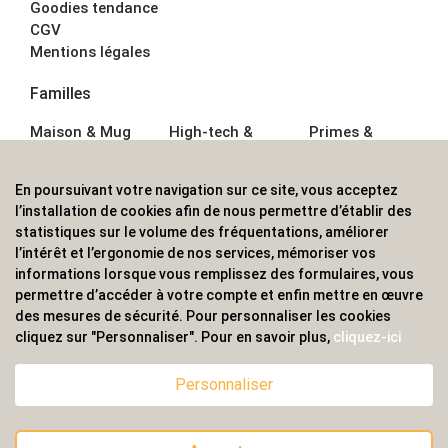
Goodies tendance
CGV
Mentions légales
Familles
Maison & Mug
High-tech &
Primes &
Auto &
Multimédia
Goodies
Outillage
Parapluies
Alimentation &
En poursuivant votre navigation sur ce site, vous acceptez
Écriture
Sport &
Boisson
l’installation de cookies afin de nous permettre d’établir des
Bagagerie sacs
Outdoor
Textile &
statistiques sur le volume des fréquentations, améliorer
Enfant
Casquette
l’intérêt et l’ergonomie de nos services, mémoriser vos
Accessoires de
informations lorsque vous remplissez des formulaires, vous
bureau
permettre d’accéder à votre compte et enfin mettre en œuvre
ALVS, fournisseur d'objets publicitaires, pour les
des mesures de sécurité. Pour personnaliser les cookies
cliquez sur "Personnaliser". Pour en savoir plus,
cliquez-ici
professionnels. Une implantation nationale, une
couverture internationale.
Personnaliser