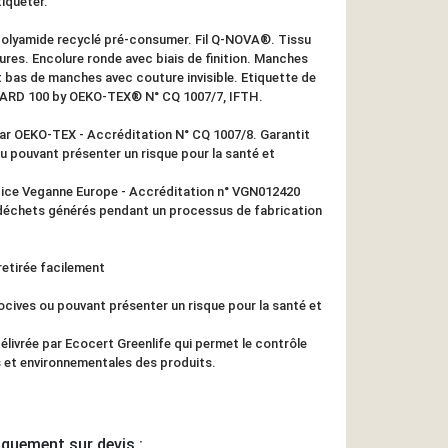
tiqueter.
olyamide recyclé pré-consumer. Fil Q-NOVA®. Tissu
res. Encolure ronde avec biais de finition. Manches
 bas de manches avec couture invisible. Etiquette de
DARD 100 by OEKO-TEX® N° CQ 1007/7, IFTH.
ar OEKO-TEX - Accréditation N° CQ 1007/8. Garantit
 pouvant présenter un risque pour la santé et
tice Veganne Europe - Accréditation n° VGN012420
 déchets générés pendant un processus de fabrication
retirée facilement
cives ou pouvant présenter un risque pour la santé et
ivrée par Ecocert Greenlife qui permet le contrôle
s et environnementales des produits.
iquement sur devis :