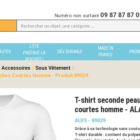
09 87 87 87 0
Numéro non surtaxé
L'ÉTÉ
MADE IN
AUTÉS
DÉV. DURABLE
PROM
PRÉPARE LA
FRANCE
RENTRÉE !
 Accessoires
/
Sous Vêtement
/
ches Courtes Homme - Produit 89029
T-shirt seconde pea
courtes homme - A
ALVS - 89029
Grâce à sa technologie sans couture
T-shirt durable : contient du polya