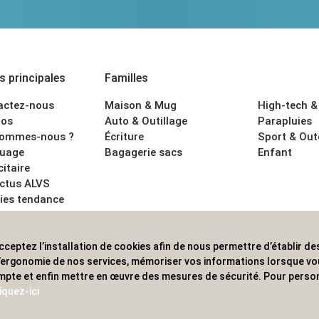
 principales
Familles
actez-nous
Maison & Mug
High-tech &
os
Auto & Outillage
Parapluies
sommes-nous ?
Écriture
Sport & Ou
uage
Bagagerie sacs
Enfant
citaire
actus ALVS
ies tendance
ons légales
cceptez l’installation de cookies afin de nous permettre d’établir des
 les professionnels. Une implantation nationale, une couverture in
 l’ergonomie de nos services, mémoriser vos informations lorsque v
mpte et enfin mettre en œuvre des mesures de sécurité. Pour person
iquez-ici
© 2020 ALVS