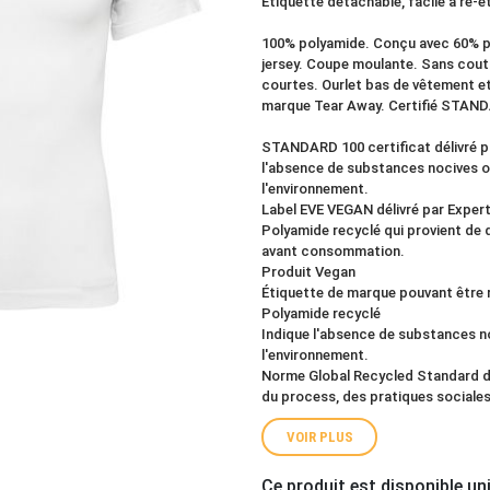
Étiquette détachable, facile à ré-é
100% polyamide. Conçu avec 60% p
jersey. Coupe moulante. Sans coutu
courtes. Ourlet bas de vêtement et
marque Tear Away. Certifié STAN
STANDARD 100 certificat délivré p
l'absence de substances nocives ou
l'environnement.
Label EVE VEGAN délivré par Exper
Polyamide recyclé qui provient de
avant consommation.
Produit Vegan
Étiquette de marque pouvant être 
Polyamide recyclé
Indique l'absence de substances no
l'environnement.
Norme Global Recycled Standard dél
du process, des pratiques sociale
VOIR PLUS
Ce produit est disponible un