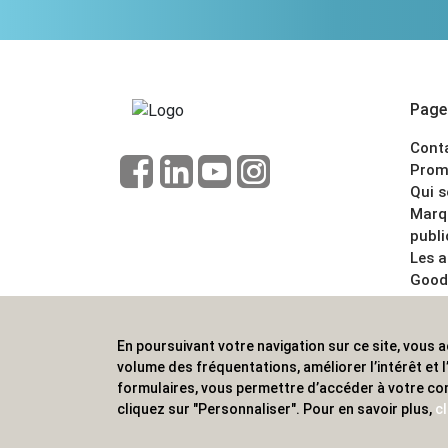
Pages
Cont
Prom
Qui 
Marq
publi
Les 
Good
CGV
Menti
En poursuivant votre navigation sur ce site, vous a
ALVS, fournisseur d'objets publicitaires, pour
volume des fréquentations, améliorer l’intérêt et
formulaires, vous permettre d’accéder à votre co
cliquez sur "Personnaliser". Pour en savoir plus,
cl