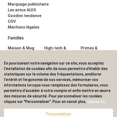
Marquage publicitaire
Les actus ALVS
Goodies tendance
CGV
Mentions légales
Familles
Maison & Mug
High-tech &
Primes &
Auto &
Multimédia
Goodies
Outillage
Parapluies
Alimentation &
En poursuivant votre navigation sur ce site, vous acceptez
Écriture
Sport &
Boisson
l’installation de cookies afin de nous permettre d’établir des
Bagagerie sacs
Outdoor
Textile &
statistiques sur le volume des fréquentations, améliorer
Enfant
Casquette
l’intérêt et l’ergonomie de nos services, mémoriser vos
Accessoires de
informations lorsque vous remplissez des formulaires, vous
bureau
permettre d’accéder à votre compte et enfin mettre en œuvre
ALVS, fournisseur d'objets publicitaires, pour les
des mesures de sécurité. Pour personnaliser les cookies
cliquez sur "Personnaliser". Pour en savoir plus,
cliquez-ici
professionnels. Une implantation nationale, une
couverture internationale.
Personnaliser