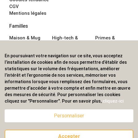
CGV
Mentions légales
Familles
Maison & Mug
High-tech &
Primes &
Auto &
Multimédia
Goodies
Outillage
Parapluies
Alimentation &
En poursuivant votre navigation sur ce site, vous acceptez
Écriture
Sport &
Boisson
l’installation de cookies afin de nous permettre d’établir des
Bagagerie sacs
Outdoor
Textile &
statistiques sur le volume des fréquentations, améliorer
Enfant
Casquette
l’intérêt et l’ergonomie de nos services, mémoriser vos
Accessoires de
informations lorsque vous remplissez des formulaires, vous
bureau
permettre d’accéder à votre compte et enfin mettre en œuvre
ALVS, fournisseur d'objets publicitaires, pour les
des mesures de sécurité. Pour personnaliser les cookies
cliquez sur "Personnaliser". Pour en savoir plus,
cliquez-ici
professionnels. Une implantation nationale, une
couverture internationale.
Personnaliser
Accepter
© 2020 ALVS