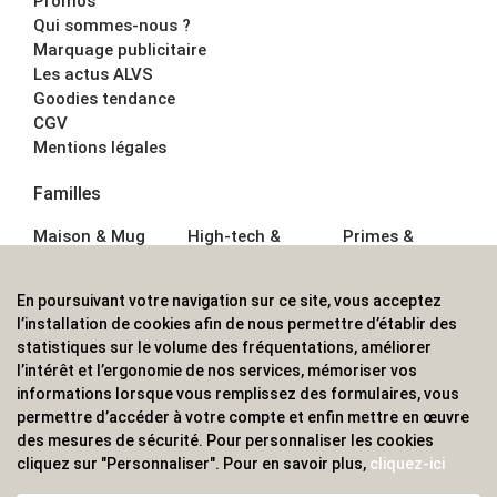
Promos
Qui sommes-nous ?
Marquage publicitaire
Les actus ALVS
Goodies tendance
CGV
Mentions légales
Familles
Maison & Mug
High-tech &
Primes &
Auto &
Multimédia
Goodies
Outillage
Parapluies
Alimentation &
En poursuivant votre navigation sur ce site, vous acceptez
Écriture
Sport &
Boisson
l’installation de cookies afin de nous permettre d’établir des
Bagagerie sacs
Outdoor
Textile &
statistiques sur le volume des fréquentations, améliorer
Enfant
Casquette
l’intérêt et l’ergonomie de nos services, mémoriser vos
Accessoires de
informations lorsque vous remplissez des formulaires, vous
bureau
permettre d’accéder à votre compte et enfin mettre en œuvre
ALVS, fournisseur d'objets publicitaires, pour les
des mesures de sécurité. Pour personnaliser les cookies
cliquez sur "Personnaliser". Pour en savoir plus,
cliquez-ici
professionnels. Une implantation nationale, une
couverture internationale.