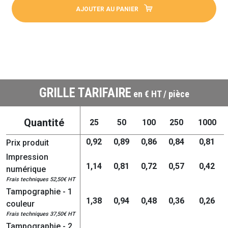
AJOUTER AU PANIER
GRILLE TARIFAIRE
en € HT / pièce
Quantité
25
50
100
250
1000
0,92
0,89
0,86
0,84
0,81
Prix produit
Impression
1,14
0,81
0,72
0,57
0,42
numérique
Frais techniques 52,50€ HT
Tampographie - 1
1,38
0,94
0,48
0,36
0,26
couleur
Frais techniques 37,50€ HT
Tampographie - 2