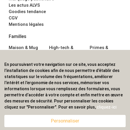
Les actus ALVS
Goodies tendance
CGV
Mentions légales
Familles
Maison & Mug
High-tech &
Primes &
Auto &
Multimédia
Goodies
Outillage
Parapluies
Alimentation &
En poursuivant votre navigation sur ce site, vous acceptez
Écriture
Sport &
Boisson
l’installation de cookies afin de nous permettre d’établir des
Bagagerie sacs
Outdoor
Textile &
statistiques sur le volume des fréquentations, améliorer
Enfant
Casquette
l’intérêt et l’ergonomie de nos services, mémoriser vos
Accessoires de
informations lorsque vous remplissez des formulaires, vous
bureau
permettre d’accéder à votre compte et enfin mettre en œuvre
ALVS, fournisseur d'objets publicitaires, pour les
des mesures de sécurité. Pour personnaliser les cookies
cliquez sur "Personnaliser". Pour en savoir plus,
cliquez-ici
professionnels. Une implantation nationale, une
couverture internationale.
Personnaliser