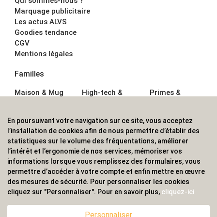
Qui sommes-nous ?
Marquage publicitaire
Les actus ALVS
Goodies tendance
CGV
Mentions légales
Familles
Maison & Mug
High-tech &
Primes &
Auto &
Multimédia
Goodies
Outillage
Parapluies
Alimentation &
En poursuivant votre navigation sur ce site, vous acceptez
Écriture
Sport &
Boisson
l’installation de cookies afin de nous permettre d’établir des
Bagagerie sacs
Outdoor
Textile &
statistiques sur le volume des fréquentations, améliorer
Enfant
Casquette
l’intérêt et l’ergonomie de nos services, mémoriser vos
Accessoires de
informations lorsque vous remplissez des formulaires, vous
bureau
permettre d’accéder à votre compte et enfin mettre en œuvre
ALVS, fournisseur d'objets publicitaires, pour les
des mesures de sécurité. Pour personnaliser les cookies
cliquez sur "Personnaliser". Pour en savoir plus,
cliquez-ici
professionnels. Une implantation nationale, une
couverture internationale.
Personnaliser