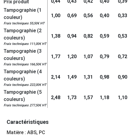
0,44
0,43
0,42
0,40
0,39
Prix produit
Tampographie (1
1,00
0,69
0,56
0,40
0,33
couleur)
Frais techniques 55,50€ HT
Tampographie (2
1,38
0,94
0,82
0,59
0,53
couleurs)
Frais techniques 111,00€ HT
Tampographie (3
1,77
1,20
1,07
0,79
0,72
couleurs)
Frais techniques 166,50€ HT
Tampographie (4
2,14
1,49
1,31
0,98
0,90
couleurs)
Frais techniques 222,00€ HT
Tampographie (5
2,48
1,73
1,57
1,18
1,10
couleurs)
Frais techniques 277,50€ HT
Caractéristiques
Matière : ABS, PC