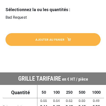
Sélectionnez la ou les quantités :
Bad Request
AJOUTER AU PANIER
GRILLE TARIFAIRE
en € HT / pièce
Quantité
50
100
250
500
1000
0.55
0.54
0.52
0.50
0.49